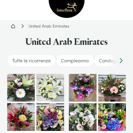
Interflora - fiori a domicil
Home
United Arab Emirates
United Arab Emirates
Tutte le ricorrenze
Compleanno
Condoglianze
Conten