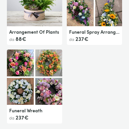
Arrangement Of Plants
Funeral Spray Arrangement..
88€
237€
da
da
Funeral Wreath
237€
da