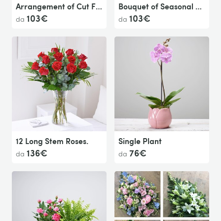
Arrangement of Cut Flowers.
Bouquet of Seasonal Cut Flowers
103€
103€
da
da
12 Long Stem Roses.
Single Plant
136€
76€
da
da