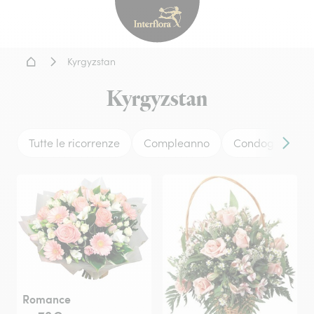
Interflora - fiori a domicil
Home
Kyrgyzstan
Kyrgyzstan
Tutte le ricorrenze
Compleanno
Condoglianze
Conten
Romance