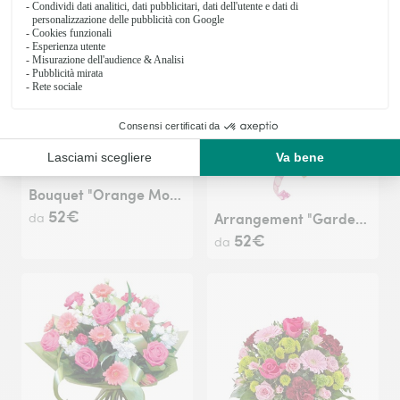
Bouquet "Orange Mood"
52€
Arrangement "Garden of Eden"
da
52€
da