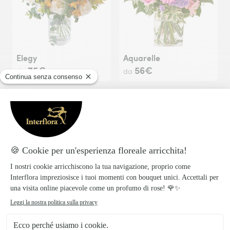
Elegy
Aquarelle
75€
56€
da
da
Forest Fairy
69€
da
Basket Arrangement "Sweet Dreams"
79€
da