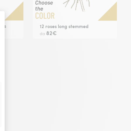
ers
12 roses long stemmed
82€
da