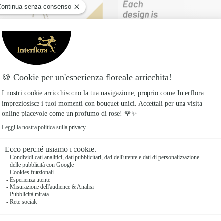
Arrangement of cut flow
s short stemmed
71€
€
da