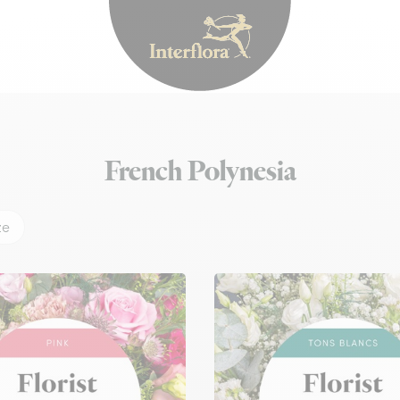
Interflora - fiori a 
French Polynesia
ze