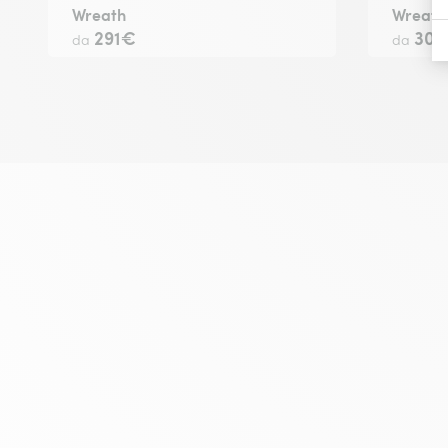
Wreath
Wreath 
291€
301
da
da