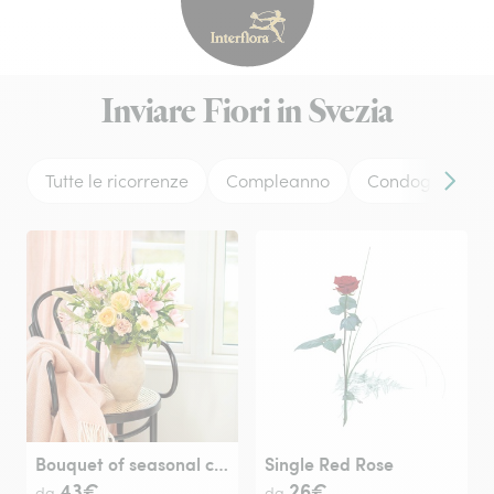
Interflora - fiori a domicil
Inviare Fiori in Svezia
Tutte le ricorrenze
Compleanno
Condoglianze
Conten
Bouquet of seasonal cut flowers
Single Red Rose
43€
26€
da
da