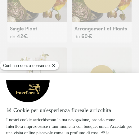
Single Plant
Arrangement of Plants
42€
60€
da
da
Single white plant Phalaenopsis
Funeral Sympathy Bouquet
73€
63€
da
da