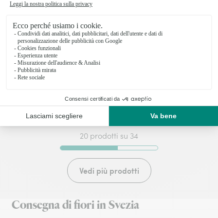
Funeral bouquet in white
Funeral bouquet in pink
95€
106€
da
da
20 prodotti su 34
Vedi più prodotti
Consegna di fiori in Svezia