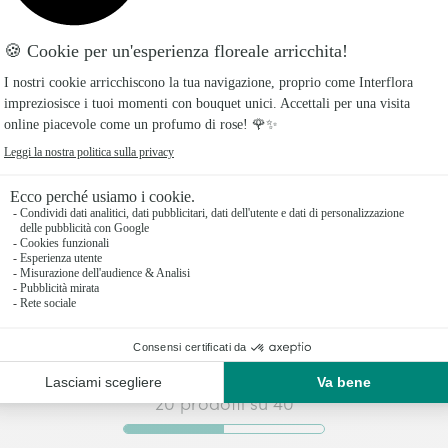
g Stem Red Rose Bouquet
12 Long Stem White Rose
Bouquet
€
102€
da
20 prodotti su 40