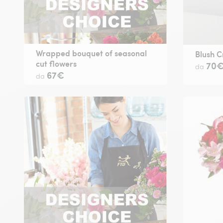
Wrapped bouquet of seasonal
Blush C
cut flowers
70
da
67€
da