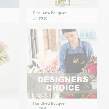
Pirouette Bouquet
72€
da
Handtied Bouquet
75€