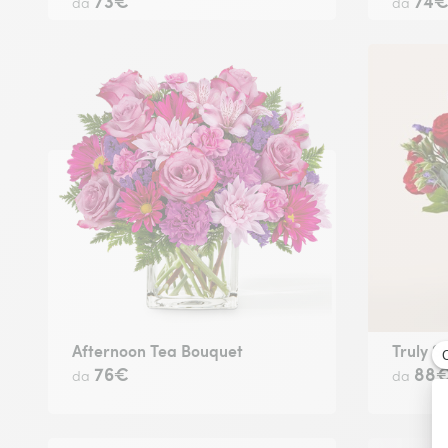
73€
74
da
da
Afternoon Tea Bouquet
Truly S
76€
88
da
da