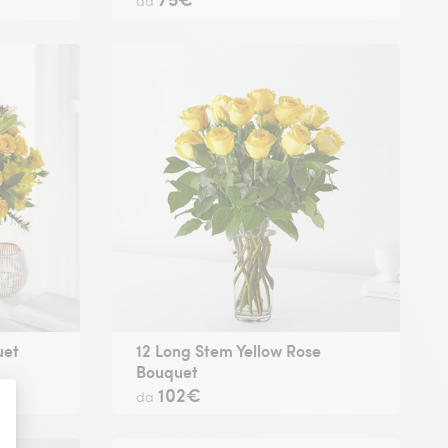
da
uet
12 Long Stem Yellow Rose
Bouquet
102€
da