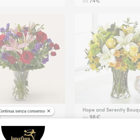
€
74€
da
tunning Bouquet
Hope and Serenity Bouq
€
98€
da