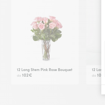
12 Long Stem Pink Rose Bouquet
12 Lon
102€
102
da
da