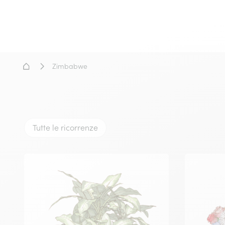
Home
Zimbabwe
Tutte le ricorrenze