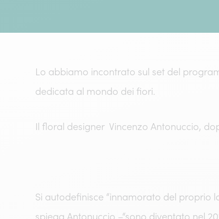
Lo abbiamo incontrato sul set del programma
dedicata al mondo dei fiori.
Il floral designer Vincenzo Antonuccio, do
Si autodefinisce “innamorato del proprio la
spiega Antonuccio –“sono diventato nel 201