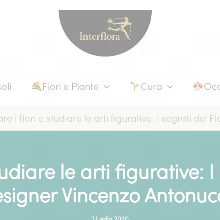
oli
Fiori e Piante
Cura
Occ
e i fiori e studiare le arti figurative: I segreti de
udiare le arti figurative: I
signer Vincenzo Antonuc
1 Luglio 2020