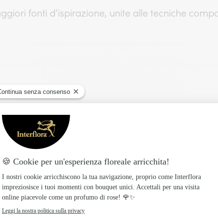
maggiori fonti d’ispirazione, unite alle tecniche com
petto ad altri per la realizzazione delle Sue composi
 prima è per me il fiore che rappresenta in assolu