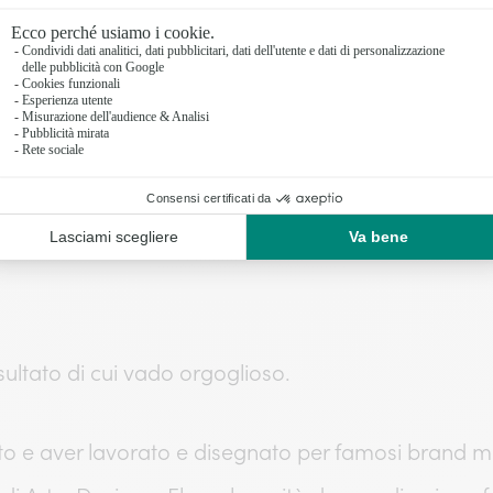
. Cosa, a suo avviso, ha determinato il posizionam
isultato di cui vado orgoglioso.
to e aver lavorato e disegnato per famosi brand mi 