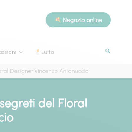
Negozio online
asioni
Lutto
l Floral Designer Vincenzo Antonuccio
 segreti del Floral
cio