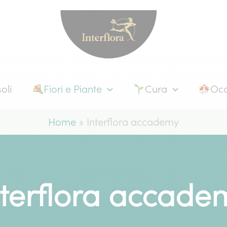
oli
Fiori e Piante
Cura
Occ
Home
Interflora accademy
nterflora accade