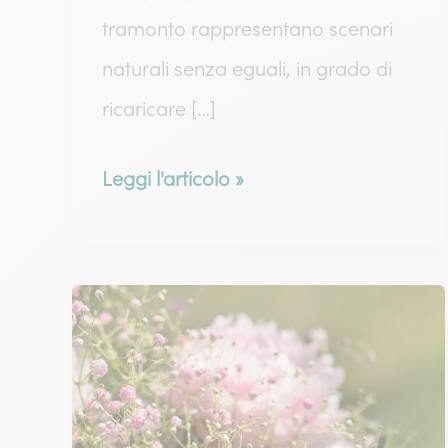
tramonto rappresentano scenari
naturali senza eguali, in grado di
ricaricare […]
Campi
Leggi l'articolo »
di
girasoli:
dove
e
quando
trovarli