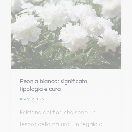
fioritura
e
potatura
Peonia bianca: significato,
tipologia e cura
16 Aprile 2026
Esistono dei fiori che sono un
tesoro della natura, un regalo di