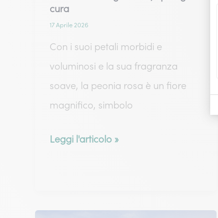
cura
17 Aprile 2026
Con i suoi petali morbidi e
voluminosi e la sua fragranza
soave, la peonia rosa è un fiore
magnifico, simbolo
Peonia
Leggi l'articolo »
rosa:
significato,
tipologia
e