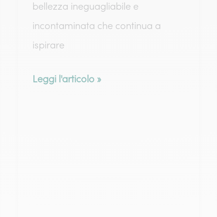
bellezza ineguagliabile e
incontaminata che continua a
ispirare
Peonia
Leggi l'articolo »
bianca:
significato,
tipologia
e
cura