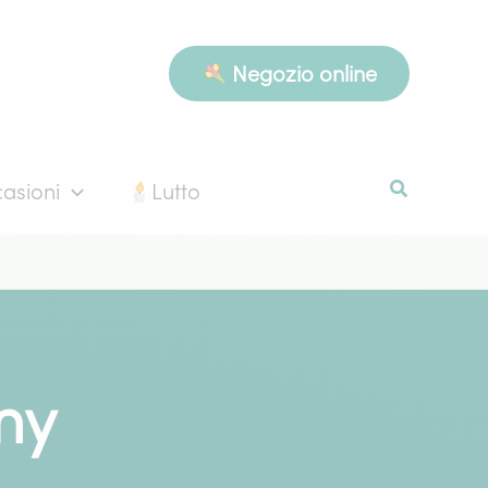
Negozio online
asioni
Lutto
my