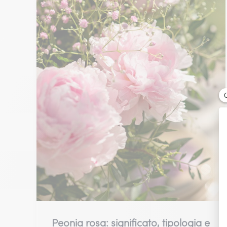
in
Italia
Peonia rosa: significato, tipologia e