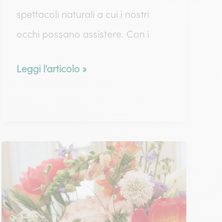
spettacoli naturali a cui i nostri
occhi possano assistere. Con i
Fioritura
Leggi l'articolo »
dei
girasoli:
scopri
la
stagione
ideale