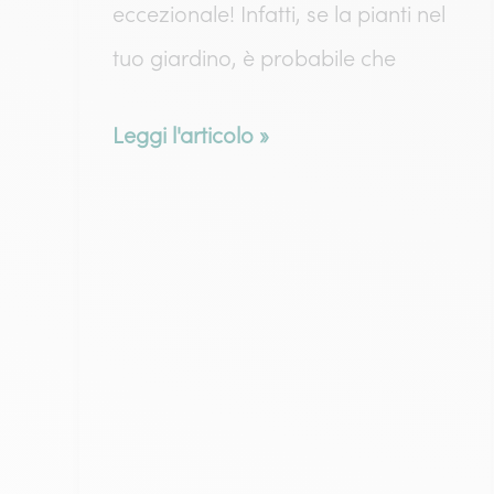
eccezionale! Infatti, se la pianti nel
tuo giardino, è probabile che
Peonia
Leggi l'articolo »
Cinese:
cura
e
fioritura
della
peonia
della
Cina