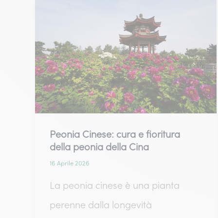
cura
Peonia Cinese: cura e fioritura
della peonia della Cina
16 Aprile 2026
La peonia cinese è una pianta
perenne dalla longevità