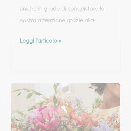
uniche in grado di conquistare la
nostra attenzione grazie alla
Tipi
Leggi l'articolo »
di
girasole:
scopri
i
diversi
tipi
e