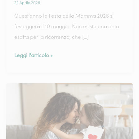
22 Aprile 2026
Quest’anno la Festa della Mamma 2026 si
festeggerà il 10 maggio. Non esiste una data
esatta per la ricorrenza, che […]
Frasi
Leggi l'articolo »
di
auguri
per
la
festa
della
mamma