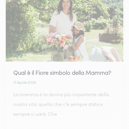
più
a
lungo
per
la
Festa
della
Qual è il Fiore simbolo della Mamma?
Mamma
17 Aprile 2026
La mamma è la donna più importante della
nostra vita: quella che c’è sempre stata e
sempre ci sarà. Che