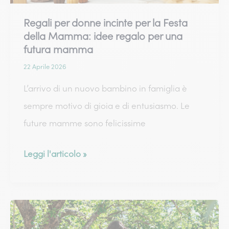
unico!
Regali per donne incinte per la Festa
della Mamma: idee regalo per una
futura mamma
22 Aprile 2026
L’arrivo di un nuovo bambino in famiglia è
sempre motivo di gioia e di entusiasmo. Le
future mamme sono felicissime
Regali
Leggi l'articolo »
per
donne
incinte
per