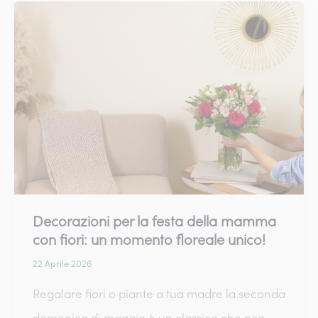
i
nostri
consigli
per
esprimerle
il
tuo
amore
Decorazioni per la festa della mamma
con fiori: un momento floreale unico!
22 Aprile 2026
Regalare fiori o piante a tua madre la seconda
domenica di maggio è un classico che non