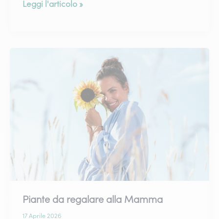
Qual
Leggi l'articolo »
è
il
Fiore
simbolo
della
Mamma?
Piante da regalare alla Mamma
17 Aprile 2026