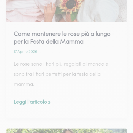
da
regalare
il
Come mantenere le rose più a lungo
10
per la Festa della Mamma
maggio
17 Aprile 2026
2026
Le rose sono i fiori più regalati al mondo e
sono tra i fiori perfetti per la festa della
mamma.
Come
Leggi l'articolo »
mantenere
le
rose