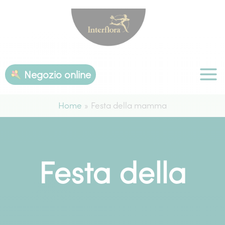
Vai
al
contenuto
Negozio online
Home
Festa della mamma
Festa della