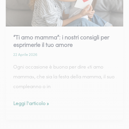
2026
“Ti amo mamma”: i nostri consigli per
esprimerle il tuo amore
22 Aprile 2026
Ogni occasione è buona per dire «ti amo
mamma», che sia la festa della mamma, il suo
compleanno o in
“Ti
Leggi l'articolo »
amo
mamma”: