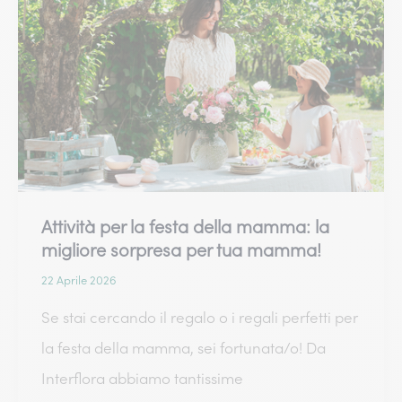
la
Festa
della
Mamma:
idee
regalo
per
Attività per la festa della mamma: la
una
migliore sorpresa per tua mamma!
futura
22 Aprile 2026
mamma
Se stai cercando il regalo o i regali perfetti per
la festa della mamma, sei fortunata/o! Da
Interflora abbiamo tantissime