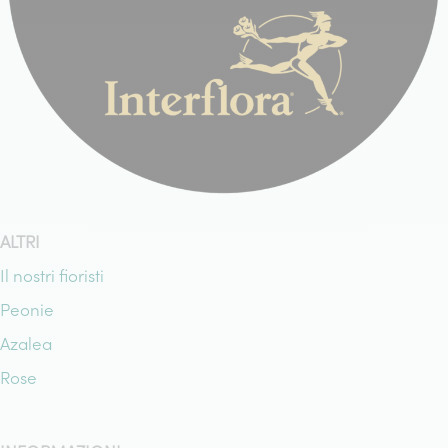
ALTRI
Il nostri fioristi
Peonie
Azalea
Rose