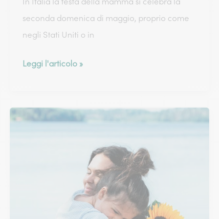
In Italia la festa della mamma si celebra la
seconda domenica di maggio, proprio come
negli Stati Uniti o in
Festa
Leggi l'articolo »
della
mamma
internazionale:
come
si
celebra
nel
mondo