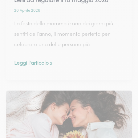
belli da regalare il 10 maggio 2026
20 Aprile 2026
La festa della mamma è uno dei giorni più
sentiti dell’anno, il momento perfetto per
celebrare una delle persone più
Auguri
Leggi l'articolo »
festa
della
mamma:
i
fiori
più
belli