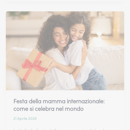
la
prima
festa
della
mamma:
idee
per
neomamme
Festa della mamma internazionale:
come si celebra nel mondo
21 Aprile 2026