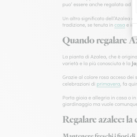
puo’ essere anche regalata ad un’
Un altro significato dell’Azalea é 
tradizione, se tenuta in
casa
e in
Quando regalare A
La pianta di Azalea, che è origin
Ja
varietà e la più conosciuta è la
Grazie al colore rosa acceso dei su
celebrazioni di
primavera
, fa qu
Porta gioia e allegria in casa o i
giardinaggio ma vuole comunque 
Regalare azalee: la c
Mantenere freschi i fiori di