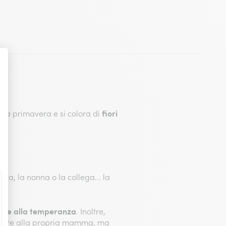
fiori
e la primavera e si colora di
ica, la nonna o la collega... la
tà e alla temperanza
. Inoltre,
galare alla propria mamma, ma