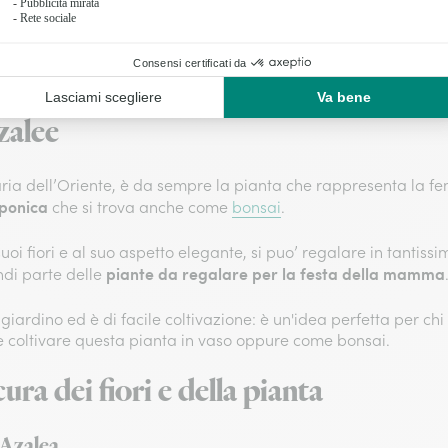
altra figura femminile.
buon augurio
quello di
quindi la si puo’ anche regalare per q
giardino
, porterà calma e temperanza negli spazi in cui si tro
zalee
aria dell’Oriente, è da sempre la pianta che rappresenta la fe
ponica
che si trova anche come
bonsai
.
oi fiori e al suo aspetto elegante, si puo’ regalare in tantissi
piante da regalare per la festa della mamma
indi parte delle
n giardino ed è di facile coltivazione: è un'idea perfetta per c
coltivare questa pianta in vaso oppure come bonsai.
ura dei fiori e della pianta
 Azalea