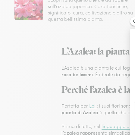
Scopri tutto quello che c’è da sapere
sull’azalea japonica. Caratteristiche,
significato, cura, coltivazione e altro su
questa bellissima pianta.
L’Azalea: la pianta 
L’Azalea è una pianta le cui fogli
rosa bellissimi
. È ideale da regal
Perché l’azalea è la
Perfetta per
Lei
: i suoi fiori son
pianta di Azalea
è quella che cel
Prima di tutto, nel
linguaggio dei f
l’azalea rappresenta simbolicam