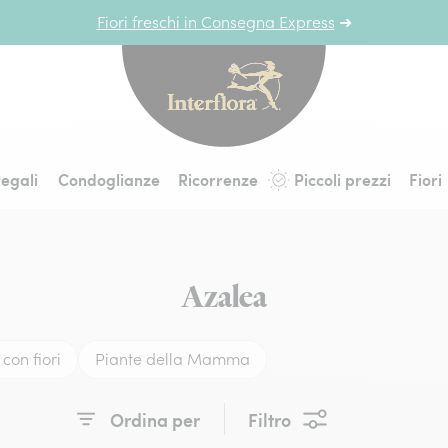
Fiori freschi in Consegna Express
➜
Interflora - fiori a 
egali
Condoglianze
Ricorrenze
Piccoli prezzi
Fiori
Azalea
con fiori
Piante della Mamma
Ordina per
Filtro