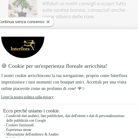
Affidati ai nostri consigli e scopri tutto
sulle azalee bonsai, conosciuti anche
come albero delle rose.
della femminilità
e rimangono verdi tutto l’anno e la cui fioritura avviene durant
are e come decorazione per la casa o il giardino.
 pianta delle donne
o tra i più conosciuti come regalo per la festa della mamma, l’am
ebra al meglio l’universo femminile.
femminili
iori
, il colore rosa di questa pianta è associato alla
amore materno e puro
ente un
, rimane quindi ideale da re