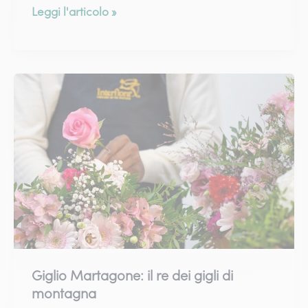
Lilium
Leggi l'articolo »
orientale:
il
giglio
orientale
che
incanta
Giglio Martagone: il re dei gigli di
montagna