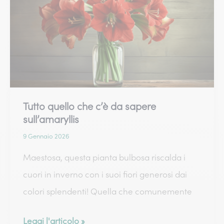
e
i
loro
significati
Tutto quello che c’è da sapere
sull’amaryllis
9 Gennaio 2026
Maestosa, questa pianta bulbosa riscalda i
cuori in inverno con i suoi fiori generosi dai
colori splendenti! Quella che comunemente
Tutto
Leggi l'articolo »