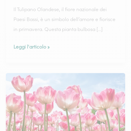
Il Tulipano Olandese, il fiore nazionale dei
Paesi Bassi, è un simbolo dell’amore e fiorisce
in primavera. Questa pianta bulbosa […]
Tutto
Leggi l'articolo »
quello
che
c’è
da
sapere
sui
tulipani