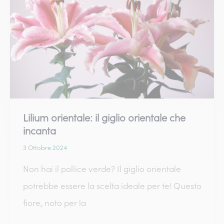
rose
più
fragranti
Lilium orientale: il giglio orientale che
incanta
3 Ottobre 2024
Non hai il pollice verde? Il giglio orientale
potrebbe essere la scelta ideale per te! Questo
fiore, noto per la