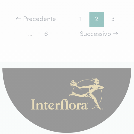
Giovanni:
tutto
←
Precedente
1
2
3
sul
…
6
Successivo
→
meraviglioso
giglio
rosso