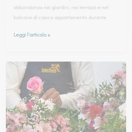
abbondanza nei giardini, nei terrazzi e nel
balcone di casa e appartamento durante
La
Leggi l'articolo »
begonia,
il
fiore
dell’estate