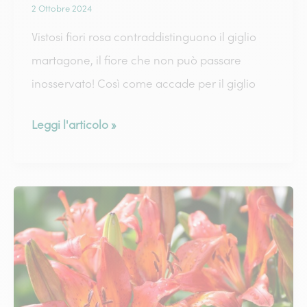
2 Ottobre 2024
Vistosi fiori rosa contraddistinguono il giglio
martagone, il fiore che non può passare
inosservato! Così come accade per il giglio
Giglio
Leggi l'articolo »
Martagone:
il
re
dei
gigli
di
montagna