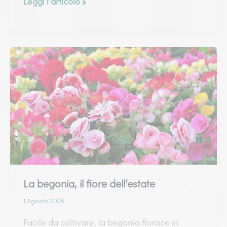
Stella
Leggi l'articolo »
di
Natale
o
Poinsettia:
significato,
cura
e
fioritura
La begonia, il fiore dell’estate
1 Agosto 2025
Facile da coltivare, la begonia fiorisce in