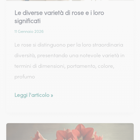
Le diverse varietà di rose e i loro
significati
11 Gennaio 2026
Le rose si distinguono per la loro straordinaria
diversità, presentando una notevole varietà in
termini di dimensioni, portamento, colore,
profumo
Le
Leggi l'articolo »
diverse
varietà
di
rose