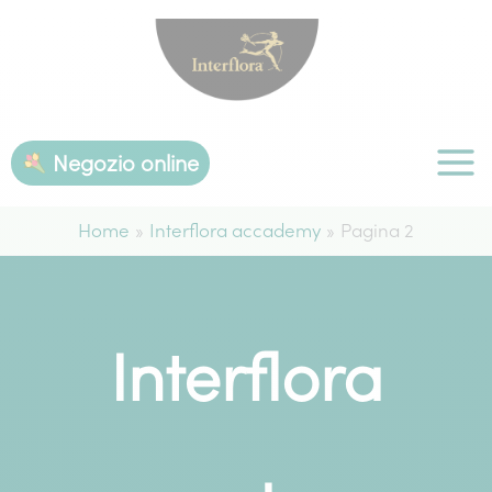
Vai
al
contenuto
Negozio online
Home
Interflora accademy
Pagina 2
Interflora