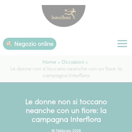
Vai
al
contenuto
Negozio online
Home
Occasioni
Le donne non si toccano neanche con un fiore: la
campagna Interflora
Le donne non si toccano
neanche con un fiore: la
campagna Interflora
16 Febbraio 2026