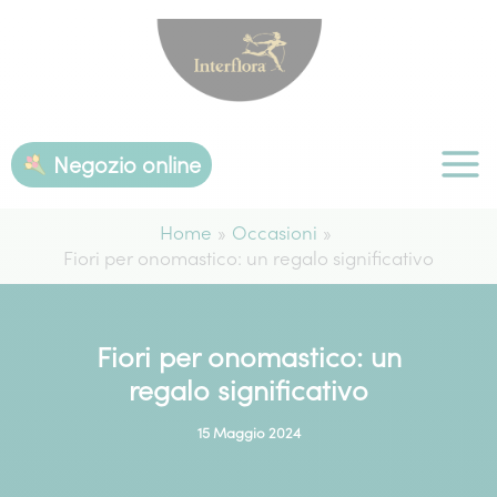
Vai
al
contenuto
Negozio online
Home
Occasioni
Fiori per onomastico: un regalo significativo
Fiori per onomastico: un
regalo significativo
15 Maggio 2024