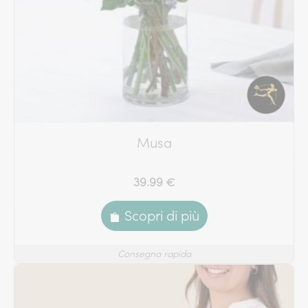
Musa
39.99 €
Scopri di più
Consegna rapida