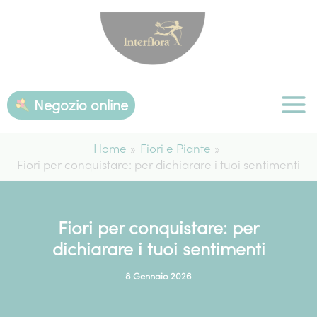
Vai
al
contenuto
Negozio online
Home
Fiori e Piante
Fiori per conquistare: per dichiarare i tuoi sentimenti
Fiori per conquistare: per
dichiarare i tuoi sentimenti
8 Gennaio 2026