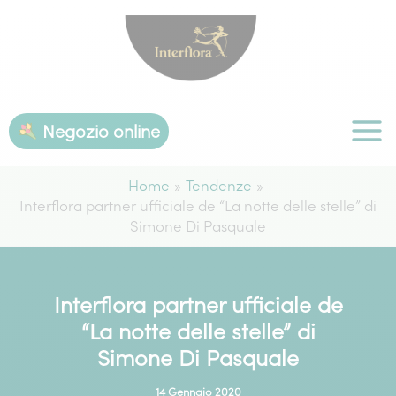
Vai
al
contenuto
Negozio online
Home
Tendenze
Interflora partner ufficiale de “La notte delle stelle” di
Simone Di Pasquale
Interflora partner ufficiale de
“La notte delle stelle” di
Simone Di Pasquale
14 Gennaio 2020