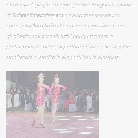
nel mese di giugno a Capri, grazie all’organizzazione
di
Twister Entertainment
ed a partner importanti
come
Interflora Italia
che ha creato, per l’occasione,
gli allestimenti floreali, tutti i bouquet offerti a
partecipanti e i premi ai performer: preziose rose blu
stabilizzate custodite in eleganti box in plexiglas
”