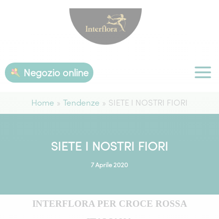
Vai
al
contenuto
Negozio online
Home
Tendenze
SIETE I NOSTRI FIORI
SIETE I NOSTRI FIORI
7 Aprile 2020
INTERFLORA PER CROCE ROSSA