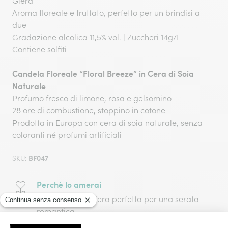
Glera​
Aroma floreale e fruttato, perfetto per un brindisi a
due​
Gradazione alcolica 11,5% vol. | Zuccheri 14g/L​
Contiene solfiti​
Candela Floreale “Floral Breeze” in Cera di Soia
Naturale​
Profumo fresco di limone, rosa e gelsomino​
28 ore di combustione, stoppino in cotone​
Prodotta in Europa con cera di soia naturale, senza
coloranti né profumi artificiali​
BF047
SKU:
Perchè lo amerai
Crea l’atmosfera perfetta per una serata
romantica​.
Unisce eleganza, profumo e gusto in un solo