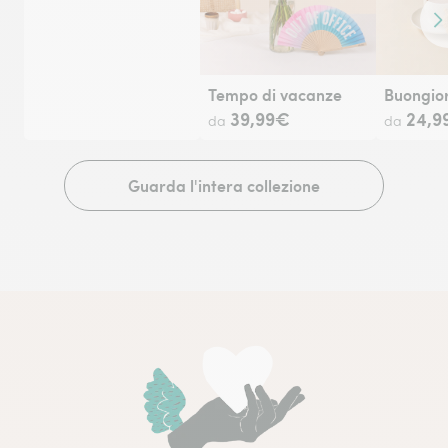
Co
Tempo di vacanze
Buongior
39,99€
24,9
da
da
Guarda l'intera collezione