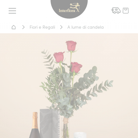
Interflora - fiori a domicil
Menu
Home - Fiori a domicilio
Fiori e Regali
A lume di candela