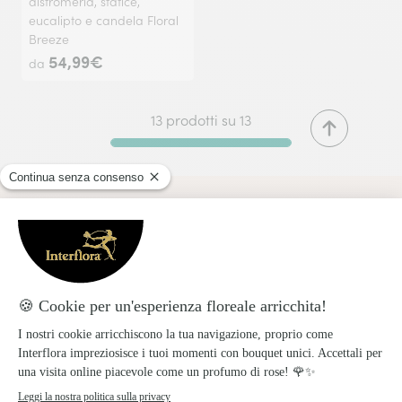
alstromeria, statice,
eucalipto e candela Floral
Breeze
54,99€
da
13 prodotti su 13