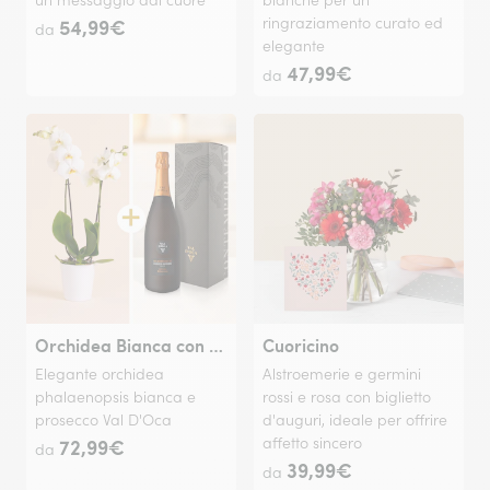
un messaggio dal cuore
bianche per un
54,99€
ringraziamento curato ed
da
elegante
47,99€
da
Orchidea Bianca con Prosecco Val d'Oca
Cuoricino
Elegante orchidea
Alstroemerie e germini
phalaenopsis bianca e
rossi e rosa con biglietto
prosecco Val D'Oca
d'auguri, ideale per offrire
72,99€
affetto sincero
da
39,99€
da