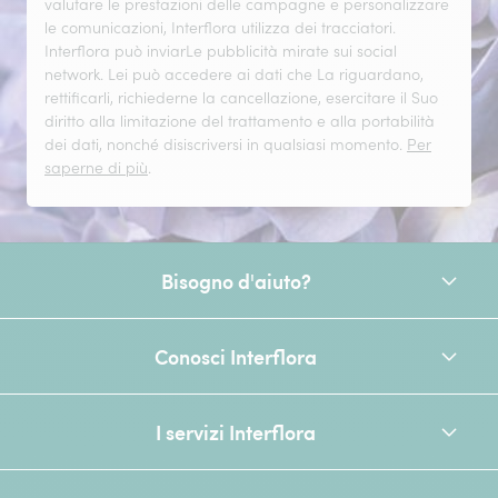
valutare le prestazioni delle campagne e personalizzare
le comunicazioni, Interflora utilizza dei tracciatori.
Interflora può inviarLe pubblicità mirate sui social
network. Lei può accedere ai dati che La riguardano,
rettificarli, richiederne la cancellazione, esercitare il Suo
diritto alla limitazione del trattamento e alla portabilità
dei dati, nonché disiscriversi in qualsiasi momento.
Per
saperne di più
.
Bisogno d'aiuto?
Conosci Interflora
I servizi Interflora