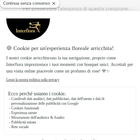
Per preservare l’eleganza di questa creazione:
Recidere ogni gambo con cura prima di
immergerlo in acqua pulita.
Prediligere un ambiente luminoso ma senza
luce solare diretta.
Sostituire l’acqua ogni due giorni.
Collocare il bouquet in uno spazio che ne
valorizzi la presenza.
Preparato con amore, consegnato con
cura!
I prodotti Interflora sono preparati e confezionati il
giorno stesso della consegna per garantire la
freschezza dei fiori.