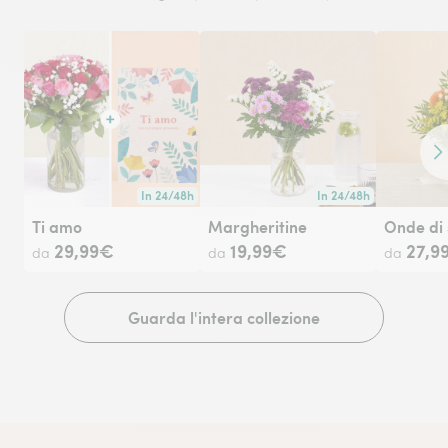
Co
In 24/48h
In 24/48h
Consegna disponibile in 24/48h o in data a tua scelta.
Consegna disponibile in 
Ti amo
Margheritine
Onde di 
29,99€
19,99€
27,9
da
da
da
Guarda l'intera collezione