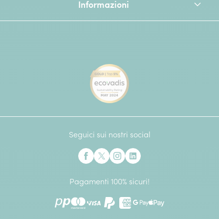
Informazioni
[Ecovadis Gold Badge - Top 
Seguici sui nostri social
Interflora su Facebook
Interflora su X precedentemente Twitter
Interflora su Instagram
Interflora su Linkedin
Pagamenti 100% sicuri!
PostePay
Mastercard
Visa
Paypal
American Express
Google Pay
Apple Pay