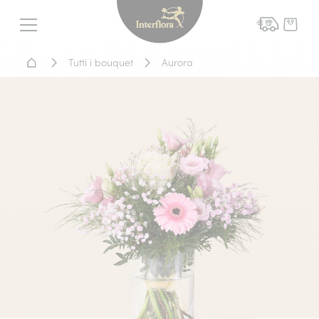
Interflora - fiori a domicil
Menu
Home - Fiori a domicilio
Tutti i bouquet
Aurora