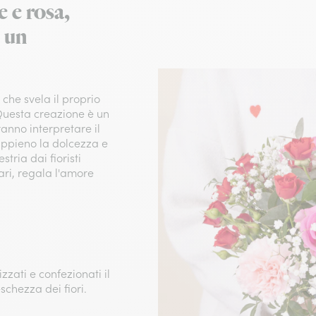
 e rosa,
 un
che svela il proprio
 Questa creazione è un
anno interpretare il
 appieno la dolcezza e
tria dai fioristi
ari, regala l'amore
zzati e confezionati il
eschezza dei fiori.