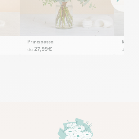
Contenuto 
Principessa
Roselli
27,99€
29,
da
da