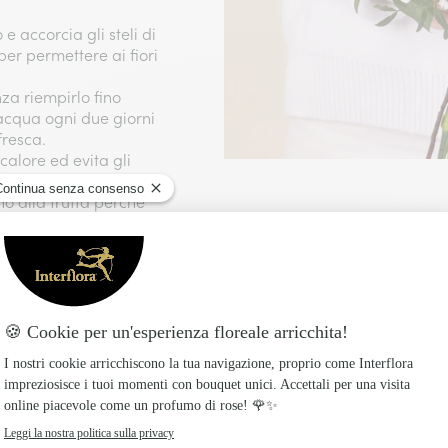
 e accorcia gli steli di
per permettere ai fiori
nza riempirlo fino
l’acqua ogni due giorni
fresca.
i calore ed evita gli
no alla frutta perché
 sulla maturazione dei