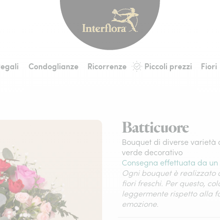
Interflora - fiori a 
egali
Condoglianze
Ricorrenze
Piccoli prezzi
Fiori
Batticuore
Bouquet di diverse varietà d
verde decorativo
Consegna effettuata da un 
Ogni bouquet è realizzato a
fiori freschi. Per questo, co
leggermente rispetto alla 
emozione.