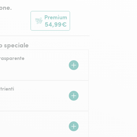
one.
Premium
54,99€
o speciale
trasparente
trienti