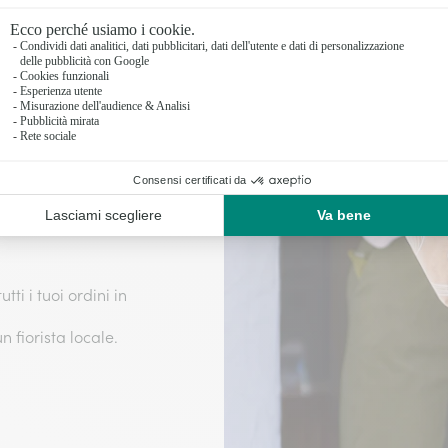
to con cura!
rno stesso della
ettuata direttamente
ti i tuoi ordini in
fiorista locale.