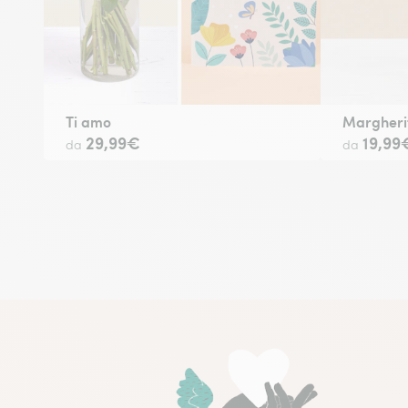
Ti amo
Margheri
29,99€
19,99
da
da