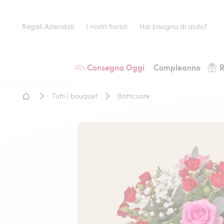
Regali Aziendali
I nostri fioristi
Hai bisogno di aiuto?
Consegna Oggi
Compleanno
R
Home - Fiori a domicilio
Tutti i bouquet
Batticuore