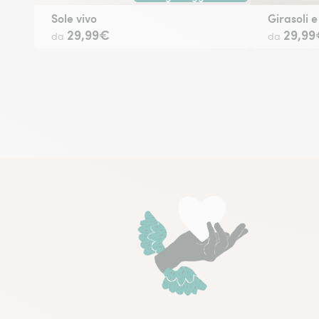
Consegna a mano oggi tramite fiorista ne
Sole vivo
Girasoli 
29,99€
29,99
da
da