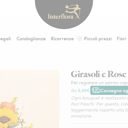
Interflora - fiori a 
egali
Condoglianze
Ricorrenze
Piccoli prezzi
Fiori
Girasoli e Rose
Per regalare un sorriso cap
Consegna ogg
da 9,99€
Consegna a mano ogg
Ogni bouquet è realizzato a
fiori freschi. Per questo, co
leggermente rispetto alla 
emozione.