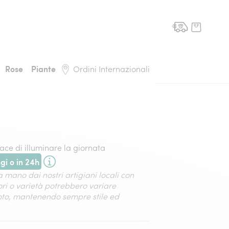
domicilio, torna alla pagina iniziale
Rose
Piante
Ordini Internazionali
ace di illuminare la giornata
i o in 24h
i tramite fiorista nelle grandi città o a partire da domani tramite c
 mano dai nostri artigiani locali con
lori o varietà potrebbero variare
foto, mantenendo sempre stile ed