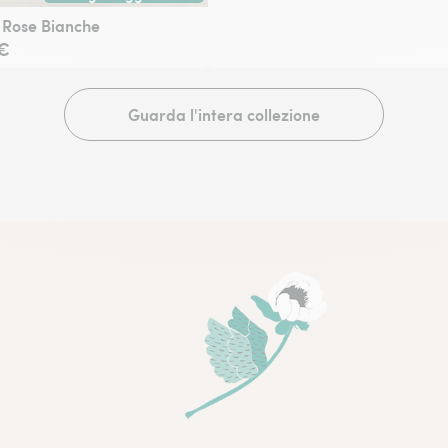
lle grandi città o a partire da domani tramite corriere specializzato 
Consegna a mano oggi tramite fiorista nelle grandi città o a p
e Rose Bianche
€
Guarda l'intera collezione