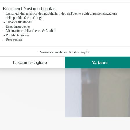
rno stesso della
ettuata direttamente
ti i tuoi ordini in