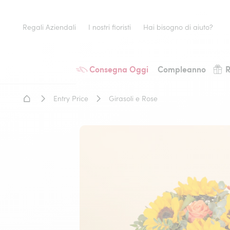
Regali Aziendali
I nostri fioristi
Hai bisogno di aiuto?
Consegna Oggi
Compleanno
R
Home - Fiori a domicilio
Entry Price
Girasoli e Rose