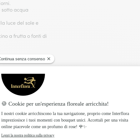
orni.
e sotto acqua
lla luce del sole e
no a frutta o fonti di
to con cura!