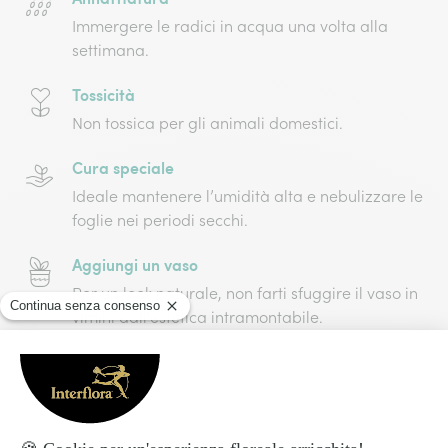
Immergere le radici in acqua una volta alla
settimana.
Tossicità
Non tossica per gli animali domestici.
Cura speciale
Ideale mantenere l’umidità alta e nebulizzare le
foglie nei periodi secchi.
Aggiungi un vaso
Per un look naturale, non farti sfuggire il vaso in
vimini dall'estetica intramontabile.
Come busserò alla tua porta