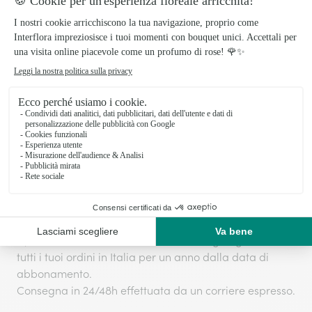
Vogliamo che la pianta arrivi da te nel suo massimo
splendore, per questo abbiamo pensato ad un
packaging ad hoc. Il prodotto sarà ben imballato e
protetto all’interno di una scatola in cartone 100%
riciclabile, con certificazione FSC, e verrà consegnato
da corrieri espressi accuratamente selezionati da noi.
Una scelta sostenibile per proteggere l’ambiente e le
generazioni future con un piccolo gesto.
Spese di consegna
:
9,99€
o
Interflora + Abbonamento del servizio
:
17,99€. Questa iscrizione ti dà la consegna gratuita su
tutti i tuoi ordini in Italia per un anno dalla data di
abbonamento.
Consegna in 24/48h effettuata da un corriere espresso.