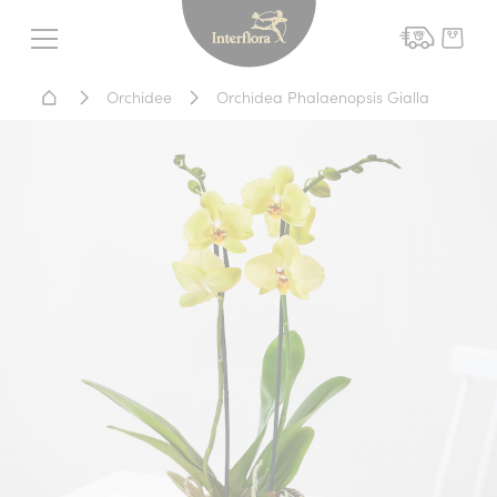
Interflora - fiori a domicil
Menu
Home - Fiori a domicilio
Orchidee
Orchidea Phalaenopsis Gialla