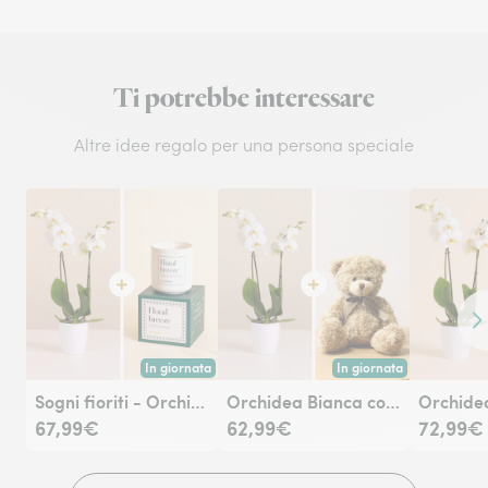
Ti potrebbe interessare
Altre idee regalo per una persona speciale
Co
In giornata
In giornata
Consegna disponibile oggi o in data a tua scelta.
Consegna disponibile oggi
Sogni fioriti - Orchidea Bianca e candela Floral breeze
Orchidea Bianca con Orsetto
67,99€
62,99€
72,99€