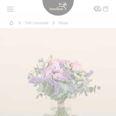
Interflora - fiori a domicil
Menu
Home - Fiori a domicilio
Tutti i bouquet
Musa