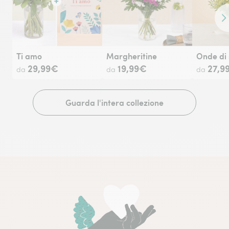
Co
Ti amo
Margheritine
Onde di 
29,99€
19,99€
27,9
da
da
da
Guarda l'intera collezione