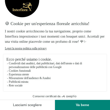
Evitare l’esposizione diretta al sole e sbalzi di
temperatura.
Non posizionare vicino a frutta o fonti di
calore.
Preparato con amore, consegnato con
cura!
I prodotti Interflora sono preparati e confezionati il
giorno stesso della consegna per garantire la
freschezza dei fiori.
La consegna, in giornata o su appuntamento, viene
effettuata direttamente dai nostri fioristi locali.
Spese di consegna
:
9,99€