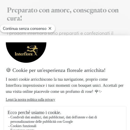
Preparato con amore, consegnato con
cura!
I prodotti Interflora sono preparati e confezionati il
giorno stesso della consegna per garantire la
freschezza dei fiori.
La consegna, in giornata o su appuntamento, viene
effettuata direttamente dai nostri fioristi locali.
Spese di consegna
:
9,99€
o
Interflora + Abbonamento del servizio
:
17,99€. Questa iscrizione ti dà la consegna gratuita su
tutti i tuoi ordini in Italia per un anno dalla data di
abbonamento.
Consegna in giornata o su appuntamento da parte di