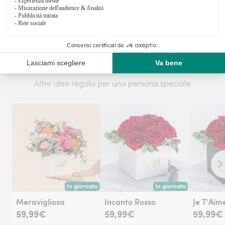
un fiorista locale.
Ti potrebbe interessare
Altre idee regalo per una persona speciale
Co
In giornata
In giornata
Consegna disponibile oggi o in data a tua scelta.
Consegna disponibile oggi
Meravigliosa
Incanto Rosso
Je T'Aim
59,99€
59,99€
59,99€