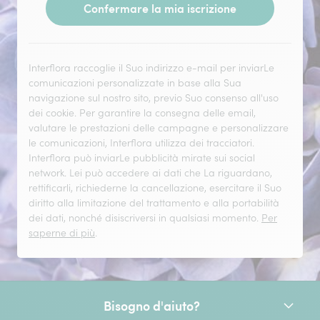
Confermare la mia iscrizione
Interflora raccoglie il Suo indirizzo e-mail per inviarLe
comunicazioni personalizzate in base alla Sua
navigazione sul nostro sito, previo Suo consenso all'uso
dei cookie. Per garantire la consegna delle email,
valutare le prestazioni delle campagne e personalizzare
le comunicazioni, Interflora utilizza dei tracciatori.
Interflora può inviarLe pubblicità mirate sui social
network. Lei può accedere ai dati che La riguardano,
rettificarli, richiederne la cancellazione, esercitare il Suo
diritto alla limitazione del trattamento e alla portabilità
dei dati, nonché disiscriversi in qualsiasi momento.
Per
saperne di più
.
Bisogno d'aiuto?