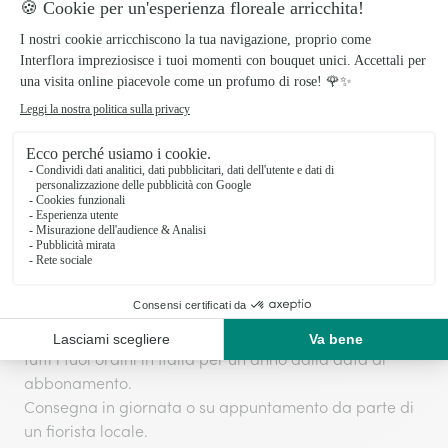
Preparato con amore, consegnato con
cura!
I prodotti Interflora sono preparati e confezionati il
giorno stesso della consegna per garantire la
freschezza dei fiori.
La consegna, in giornata o su appuntamento, viene
effettuata direttamente dai nostri fioristi locali.
Spese di consegna
:
9,99€
o
Interflora + Abbonamento del servizio
:
17,99€. Questa iscrizione ti dà la consegna gratuita su
tutti i tuoi ordini in Italia per un anno dalla data di
abbonamento.
Consegna in giornata o su appuntamento da parte di
un fiorista locale.