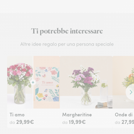
Ti potrebbe interessare
Altre idee regalo per una persona speciale
Co
Ti amo
Margheritine
Onde di 
29,99€
19,99€
27,9
da
da
da