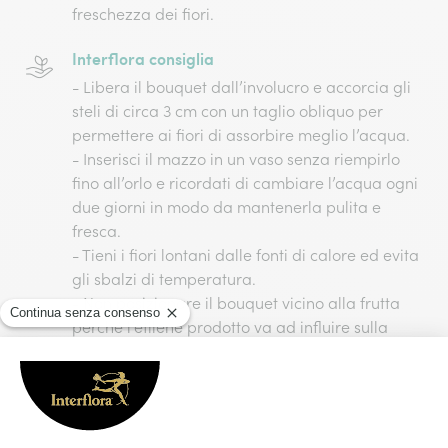
freschezza dei fiori.
Interflora consiglia
- Libera il bouquet dall’involucro e accorcia gli
steli di circa 3 cm con un taglio obliquo per
permettere ai fiori di assorbire meglio l’acqua.
- Inserisci il mazzo in un vaso senza riempirlo
fino all’orlo e ricordati di cambiare l’acqua ogni
due giorni in modo da mantenerla pulita e
fresca.
- Tieni i fiori lontani dalle fonti di calore ed evita
gli sbalzi di temperatura.
- Non posizionare il bouquet vicino alla frutta
perché l’etilene prodotto va ad influire sulla
maturazione dei fiori.