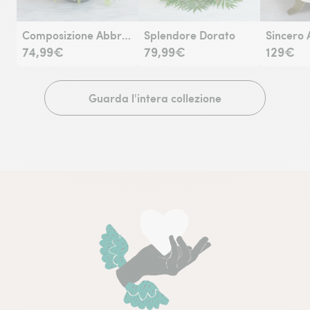
Composizione Abbraccio fiorito
Splendore Dorato
Sincero 
74,99€
79,99€
129€
Guarda l'intera collezione