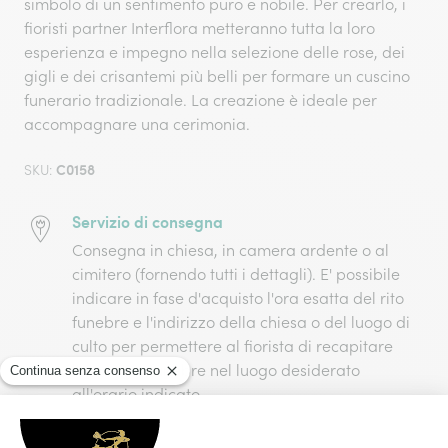
simbolo di un sentimento puro e nobile. Per crearlo, i
fioristi partner Interflora metteranno tutta la loro
esperienza e impegno nella selezione delle rose, dei
gigli e dei crisantemi più belli per formare un cuscino
funerario tradizionale. La creazione è ideale per
accompagnare una cerimonia.
C0158
SKU:
Servizio di consegna
Consegna in chiesa, in camera ardente o al
cimitero (fornendo tutti i dettagli). E' possibile
indicare in fase d'acquisto l'ora esatta del rito
funebre e l'indirizzo della chiesa o del luogo di
culto per permettere al fiorista di recapitare
l'omaggio funebre nel luogo desiderato
all'orario indicato.
Confezionamento