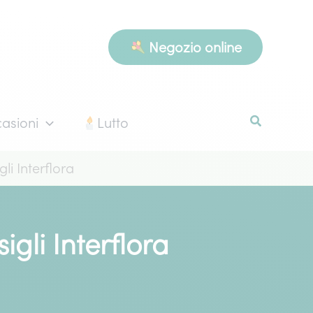
Negozio online
asioni
Lutto
li Interflora
igli Interflora