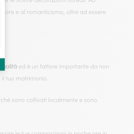
amore e al romanticismo, oltre ad essere
onalità
ed è un fattore importante da non
 il tuo matrimonio.
erché sono coltivati ​​localmente e sono
assire le tue composizioni in poche ore in