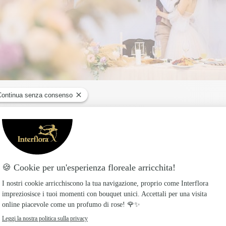
nsiderati simboli di amore e fedeltà e nella tradiz
tà della coppia appena sposata.
indi attenzione alla composizione e ai colori scelti 