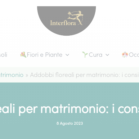
oli
Fiori e Piante
Cura
Occ
trimonio
Addobbi floreali per matrimonio: i consig
li per matrimonio: i cons
8 Agosto 2023