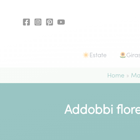
Vai
al
contenuto
Estate
Giras
Home
Ma
Addobbi florea