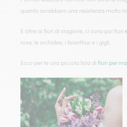
quanto avrebbero una resistenza molto rido
E oltre ai fiori di stagione, ci sono poi fiori
rose, le orchidee, i lisianthus e i gigli.
Ecco per te una piccola lista di
fiori per m