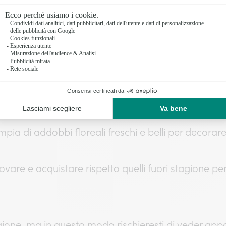
re passionale, mentre i gelsomini sono legati all’
mento in natura, anche i fiori hanno una loro
stagi
a di addobbi floreali freschi e belli per decorare
a trovare e acquistare rispetto quelli fuori stagione p
tagione, ma in questo modo rischieresti di veder app