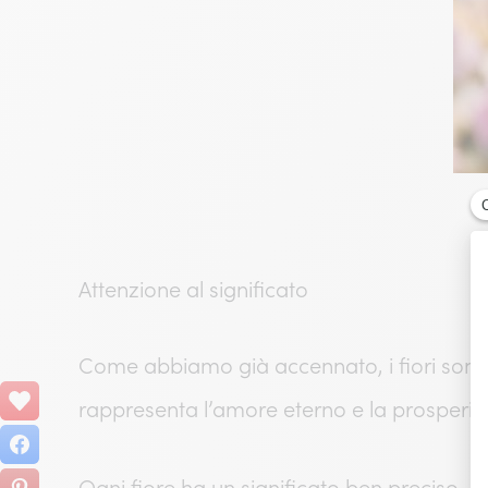
Attenzione al significato
Come abbiamo già accennato, i fiori sono co
rappresenta l’amore eterno e la prosperi
Ogni fiore ha un significato ben preciso, qu