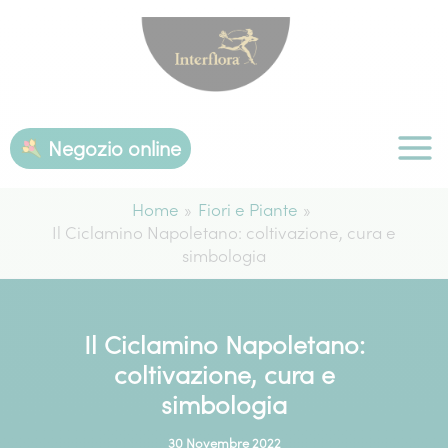
Vai
al
contenuto
Negozio online
Home
Fiori e Piante
Il Ciclamino Napoletano: coltivazione, cura e
simbologia
Il Ciclamino Napoletano:
coltivazione, cura e
simbologia
30 Novembre 2022