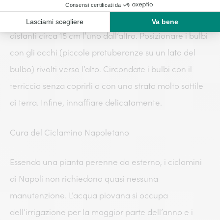
Quindi praticare dei fori profondi da 3 a 5 cm e
distanti circa 15 cm l’uno dall’altro. Posizionare i bulbi
con gli occhi (piccole protuberanze su un lato del
bulbo) rivolti verso l’alto. Circondate i bulbi con il
terriccio senza coprirli o con uno strato molto sottile
di terra. Infine, innaffiare delicatamente.
Cura del Ciclamino Napoletano
Essendo una pianta perenne da esterno, i ciclamini
di Napoli non richiedono quasi nessuna
manutenzione. L’acqua piovana si occupa
dell’irrigazione per la maggior parte dell’anno e i