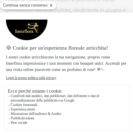
primavera o durante l’estate, idealmente in giugno e
luglio. È anche possibile piantarle all’inizio
dell’autunno, a settembre.
Come si pianta un bulbo di Ciclamino Napoletano?
I bulbi di ciclamino crescono meglio in un terreno
ricco, ben drenato e preferibilmente fresco.
Preparare il terreno allentando la terra a una
profondità di 10-15 cm. Approfittatene per
aggiungere terriccio per piante da fiore. Se il terreno
del vostro giardino trattiene l’acqua o è argilloso,
potete aggiungere della sabbia.