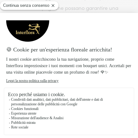
a ridosso di cespugli che possano garantire una
discreta ombra.
La sua forma a campanella e le piccole dimensioni
assicurano al
Bucaneve
un aspetto poetico e
leggendario. Nel linguaggio dei fiori il
Bucaneve
rappresenta la speranza per il futuro ed il pensiero
puro e categorico per via della sua capacità di
lottare contro il freddo anticipando – con il suo
sbocciare – l’arrivo della Primavera.
Regalare questo fiore è un invito a non abbattersi di
fronte agli ostacoli o ai comportamenti aggressivi e