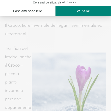
scorretti; un incoraggiamento a proseguire la strada
con capacità e volontà.
Il Croco: fiore invernale dei legami sentimentale ed
ultraterreni
Tra i fiori del
freddo, anche
il
Croco
–
piccola
pianta
invernale
perenne
appartenente