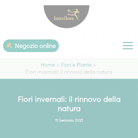
Vai
al
contenuto
Negozio online
Home
Fiori e Piante
Fiori invernali: il rinnovo della natura
Fiori invernali: il rinnovo della
natura
11 Gennaio 2021