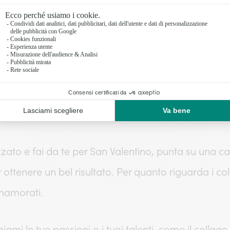
e
zzato e fai da te per San Valentino, punta su una ca
tenere un bel risultato. Per quanto riguarda i colori
nnamorati.
iami le tue passioni o i tuoi talenti, come il collage, 