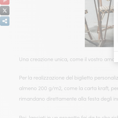
Una creazione unica, come il vostro amor
Per la realizzazione del biglietto personali
almeno 200 g/m2, come la carta kraft, per ot
rimandano direttamente alla festa degli i
Poi, lanciati in un progetto fai da te che rich