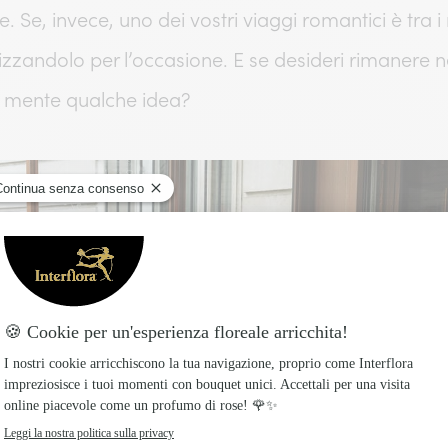
e, invece, uno dei vostri viaggi romantici è tra i ric
izzandolo per l’occasione. E se desideri rimanere n
n mente qualche idea?