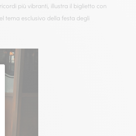
ordi più vibranti, illustra il biglietto con
el tema esclusivo della festa degli