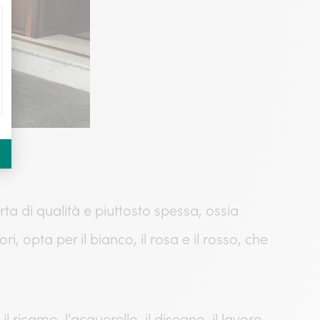
rta di qualità e piuttosto spessa, ossia
, opta per il bianco, il rosa e il rosso, che
il ricamo, l’acquerello, il disegno, il lavoro