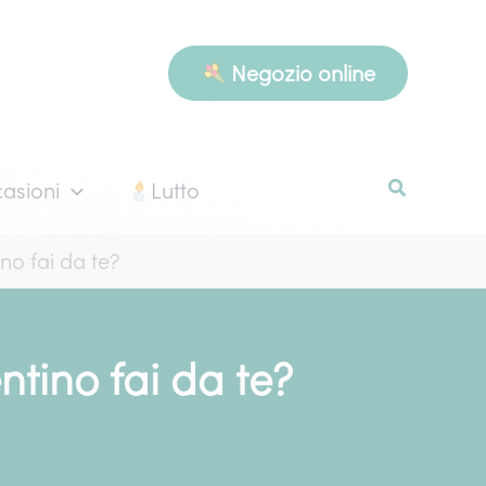
Negozio online
asioni
Lutto
no fai da te?
ntino fai da te?