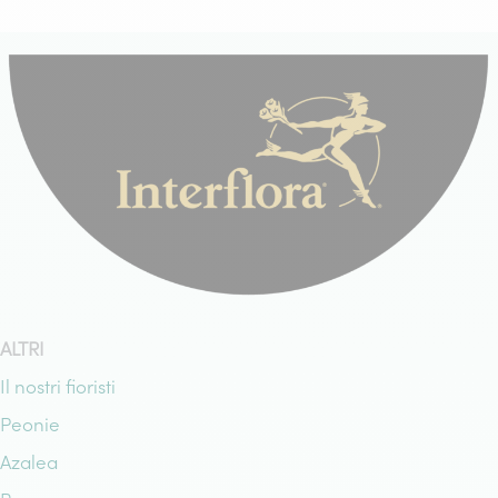
ALTRI
Il nostri fioristi
Peonie
Azalea