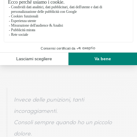
Quindi, per favore, mandami la tua collega
più gentile!
Ti auguro buone vacanze…
Ma non dimenticare: fai la brava!
Invece delle punizioni, tanti
incoraggiamenti.
Consoli sempre quando ho un piccolo
dolore.