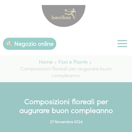
Vai
al
contenuto
Negozio online
Home
Fiori e Piante
Composizioni floreali per augurare buon
compleanno
Composizioni floreali per
augurare buon compleanno
27 Novembre 2024