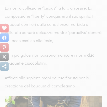
La nostra collezione “bisous” la farà arrossire. La
composizione “liberty” conquisterà il suo spirito. Il
bouquet con fiori dalla consistenza morbida e
vellutata donerà dolcezza mentre “paradilys” donerà
un tocco esotico alla festa,
Per i più golosi non possono mancare i nostri
duo
bouquet e cioccolatini.
Affidati alle sapienti mani del tuo fiorista per la
creazione del bouquet di compleanno