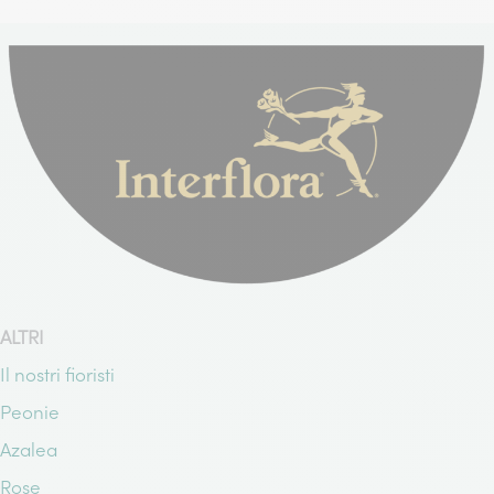
ALTRI
Il nostri fioristi
Peonie
Azalea
Rose