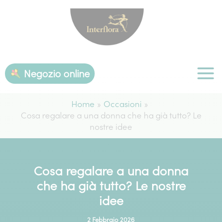
Vai
al
contenuto
Negozio online
Home
Occasioni
Cosa regalare a una donna che ha già tutto? Le
nostre idee
Cosa regalare a una donna
che ha già tutto? Le nostre
idee
2 Febbraio 2026