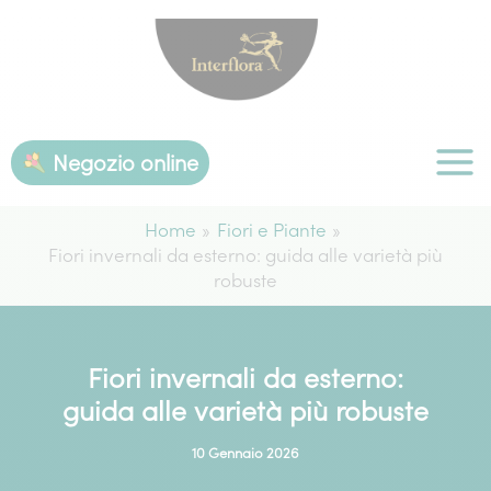
Vai
al
contenuto
Negozio online
Home
Fiori e Piante
Fiori invernali da esterno: guida alle varietà più
robuste
Fiori invernali da esterno:
guida alle varietà più robuste
10 Gennaio 2026