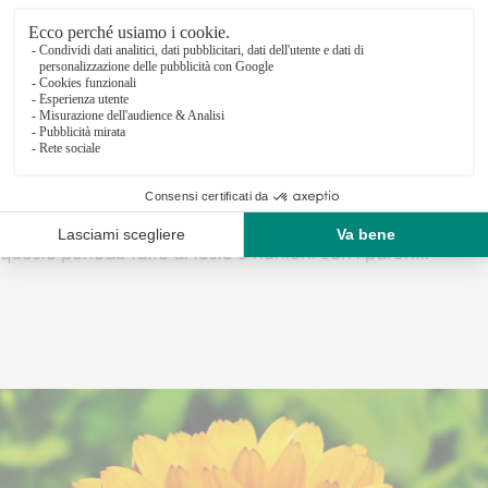
La
viola del pensiero
è una pianta che fiorisce durante
tutto l’inverno in quanto è in grado di resistere alle
temperature molto basse. Alcuni considerano questo fiore
come il simbolo degli innamorati, mentre per altri la viola
del pensiero sarebbe il simbolo dell’unione familiare,
indissolubile e solida. L’unione che viviamo proprio in
questo periodo fatto di feste e riunioni con i parenti.