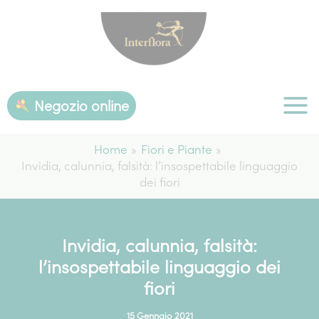
Vai
al
contenuto
Negozio online
Home
Fiori e Piante
Invidia, calunnia, falsità: l’insospettabile linguaggio
dei fiori
Invidia, calunnia, falsità:
l’insospettabile linguaggio dei
fiori
15 Gennaio 2021