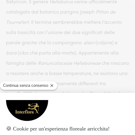
Satyricon. Il genere
Helleborus
venne ufficialmente
catalogato dal botanico parigino Joseph
Pitton de
Tournefort
. Il termine sembrerebbe mettere l’accento
sulla tossicità con l’unione dei due significati delle
parole greche che lo compongono:
elein
(colpire) e
bora
(cibo che porta alla morte). Appartenente alla
famiglia delle
Ranuncolaceae
Helleboreae
che riescono
a resistere anche a basse temperature, ne esistono una
trentina di specie estremamente differenti tra
Dall’Elleboro nero, detto anche Rosa di Natale,
loro.
al quello verde (o falso), all’Elleboro bianco: l’elenco
raccoglie piante diverse, per lo più accumunate
dalla velenosità e da un odore acre, irresistibile per
molti insetti.