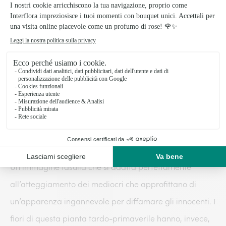
Conosciuta dai tintori fin dai tempi antichi che ne
utilizzavano le radici per colorare i tessuti, la
Garanza
(o
Robbia
) viene associata universalmente al significato
di calunnia e maldicenza. Questa accezione negativa
pare sia legata all’immagine degli agnellini – ghiotti di
questa pianta appartenente alla famiglia delle
Rubiacee
– che nell’azione di brucare vengono tinti
inevitabilmente di rosso sanguigno su bocca e denti.
Un’immagine fasulla che si adatta perfettamente
all’atteggiamento dei mediocri che approfittano di
un’apparenza ingannevole per diffamare gli innocenti. I
fiori di questa pianta tardo-primaverile hanno, invece,