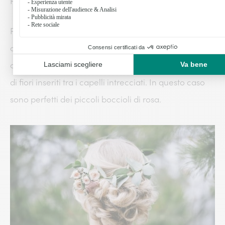
Fiori per i capelli
Puoi aggiungere un tocco floreale al tuo look con
coroncine di fiori, spille o petali per adornare i
capelli. Immagina, per esempio, a dei bellissimi petali
di fiori inseriti tra i capelli intrecciati. In questo caso
sono perfetti dei piccoli boccioli di rosa.