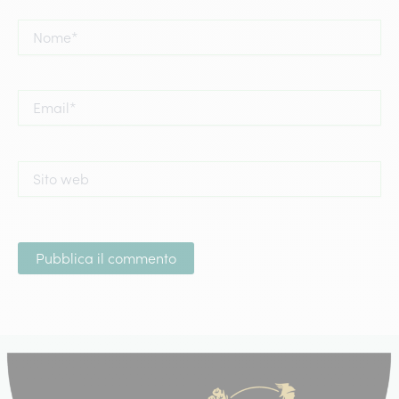
Nome*
Email*
Sito
web