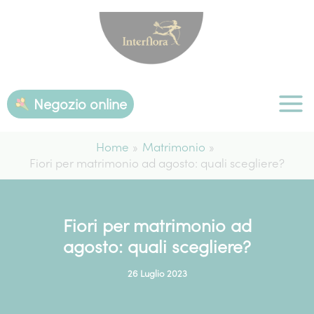
Vai
al
contenuto
Negozio online
Home
Matrimonio
Fiori per matrimonio ad agosto: quali scegliere?
Fiori per matrimonio ad
agosto: quali scegliere?
26 Luglio 2023