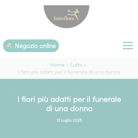
Vai
al
contenuto
Negozio online
Home
Lutto
I fiori più adatti per il funerale di una donna
I fiori più adatti per il funerale
di una donna
12 Luglio 2025