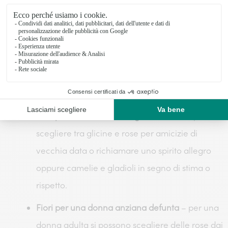
madre un sentimento di amore eterno e di forza.
Fiori per una persona giovane defunta
– nel caso
in cui il funerale riguardi un bambino oppure una
persona molto giovane è possibile scegliere tra
gladioli e gigli bianchi per richiamare la purezza
di questa persona.
Fiori per un’amica o collega defunta
– è possibile
scegliere tra glicine e rose per amicizie di
vecchia data o richiamare uno spirito allegro
oppure camelie e gladioli in segno di stima o
rispetto.
Fiori per una donna anziana defunta
– per una
donna adulta si possono scegliere delle rose dai