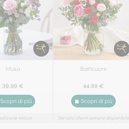
Musa
Batticuore
39.99 €
44.99 €
Scopri di più
Scopri di più
edizione veloce
Servizio clienti sempre disponibile