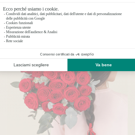
cioccolatini artigianali o un morbido orsetto di p