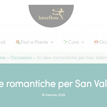
oli
Fiori e Piante
Cura
Occ
me
Occasioni
10 idee romantiche per San Valen
ee romantiche per San Val
16 Gennaio 2026