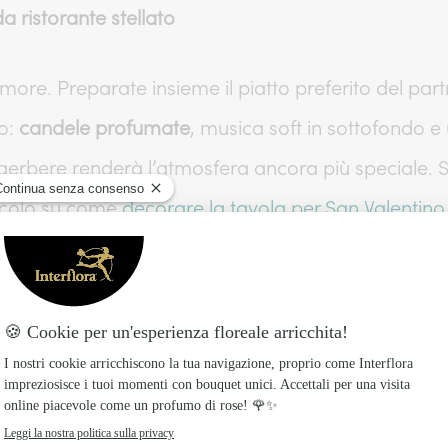
 ristorante stellato
amore. Preparate insieme il piatto preferito del pa
io:
candele profumate
, musica soft in sottofondo 
gerbere renderà l’atmosfera ancora più speciale. Se
rticolo su come
decorare la tavola per San Valentino
spettati
. Scegliete un
bouquet per San Valentino
dal
iste con garofani e lisianthus nei toni del rosso e 
 dai nostri fioristi locali. Immaginate il sorriso d