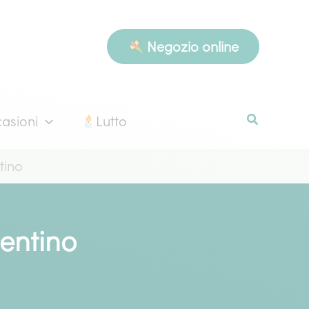
Negozio online
asioni
Lutto
tino
entino