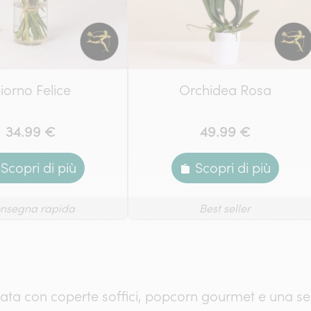
iorno Felice
Orchidea Rosa
34.99 €
49.99 €
Scopri di più
Scopri di più
nsegna rapida
Best seller
vata con coperte soffici, popcorn gourmet e una se