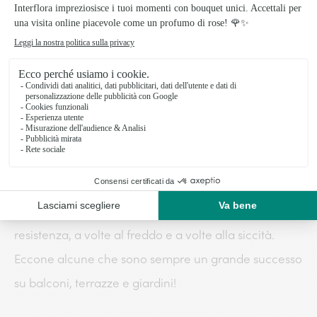
richiede poca manutenzione. I fiori sono piccoli e
colorati. I colori variano a seconda della varietà:
giallo, arancione, rosso, rosa, malva, ecc.
Piante perenni da esterno in fiore tutto l’anno
Ci sono così tante
piante da esterno
che fioriscono
tutto l’anno all’aperto che sarebbe difficile nominarle
tutte. Ciò che le rende così speciali è la loro
resistenza, a volte al freddo e a volte alla siccità.
Eccone alcune che sono sempre un grande successo
su balconi, terrazze e giardini!