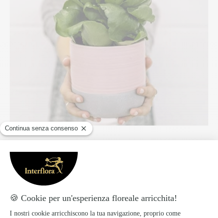
Kalanchoe: una perenne facile da curare
La kalanchoe è una pianta grassa perenne. Grazie
alle sue foglie carnose che trattengono l’acqua,
tollera bene la siccità ed è quindi una pianta che