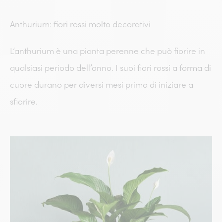
Anthurium: fiori rossi molto decorativi
L’anthurium è una pianta perenne che può fiorire in
qualsiasi periodo dell’anno. I suoi fiori rossi a forma di
cuore durano per diversi mesi prima di iniziare a
sfiorire.