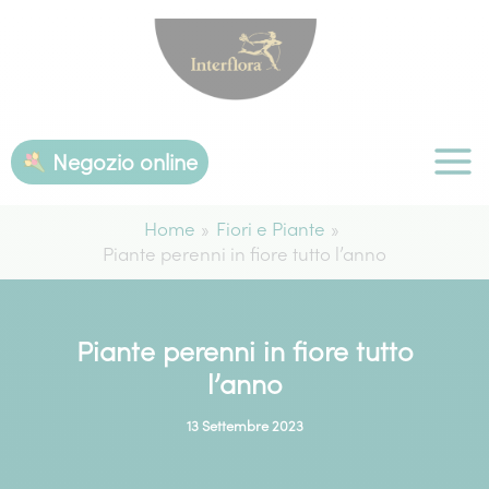
Vai
al
contenuto
Negozio online
Home
Fiori e Piante
Piante perenni in fiore tutto l’anno
Piante perenni in fiore tutto
l’anno
13 Settembre 2023