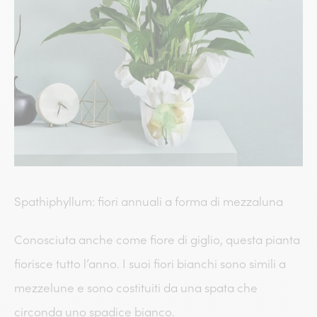
Spathiphyllum: fiori annuali a forma di mezzaluna
Conosciuta anche come fiore di giglio, questa pianta
fiorisce tutto l’anno. I suoi fiori bianchi sono simili a
mezzelune e sono costituiti da una spata che
circonda uno spadice bianco.