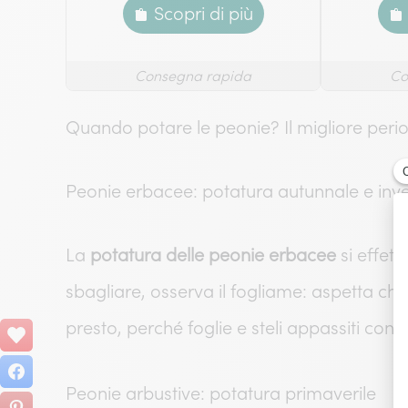
Scopri di più
Consegna rapida
Co
Quando potare le peonie? Il migliore perio
Peonie erbacee: potatura autunnale e inv
La
potatura delle peonie erbacee
si effett
sbagliare, osserva il fogliame: aspetta che
presto, perché foglie e steli appassiti cont
Peonie arbustive: potatura primaverile