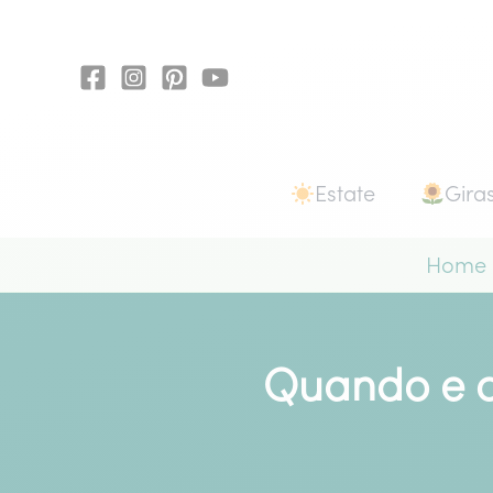
Vai
al
contenuto
Estate
Giras
Home
Quando e c