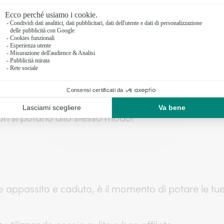
ustive
, in genere si effettua in
inizio primavera
, po
, si consiglia di non potarle ogni anno per non co
on si potano allo stesso modo!
 appassito e caduto, è il momento di potare le tu