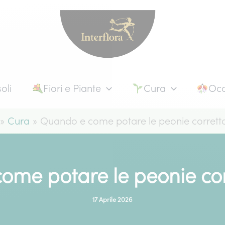
oli
Fiori e Piante
Cura
Occ
Cura
Quando e come potare le peonie corret
ome potare le peonie co
17 Aprile 2026