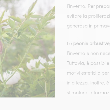
l’inverno. Per prepa
evitare la prolifera
generosa in primav
Le
peonie arbustive
l’inverno e non nec
Tuttavia, è possibil
motivi estetici o pe
in altezza. Inoltre, 
stimolare la formazi