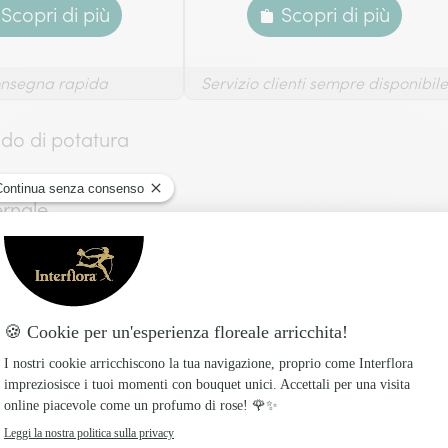
Scopri di più
Scopri di più
nsegna rapida
Servizio clienti sempre disponibile
do di potatura​
ernale
ua tra l’inizio dell’autunno e i primi giorni d’invern
 le foglie siano cadute e che la pianta sia entrata
engono nutrienti utili per la crescita dell’anno segue