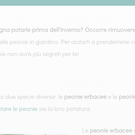
a potarle prima dell’inverno? Occorre rimuovere i
e peonie in giardino. Per aiutarti a prendertene cur
e non avrà più segreti per te!
no due specie diverse: le
peonie erbacee
e le
peoni
tare le peonie
sia la loro potatura.
Le
peonie erbacee