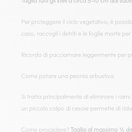
Taglia tutti gli steli a circa 5-10 cm dal suol
Per proteggere il ciclo vegetativo, è possibi
caso, raccogli i detriti e le foglie morte pe
Ricorda di pacciamare leggermente per pr
Come potare una peonia arbustiva
Si tratta principalmente di eliminare i rami
un piccolo colpo di cesoie permette di ri
Come procedere?
Taglia al massimo ⅓ dell