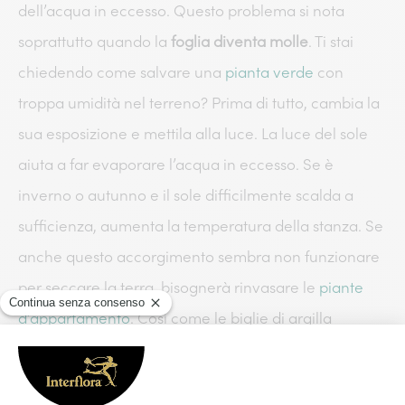
dell’acqua in eccesso. Questo problema si nota
soprattutto quando la
foglia diventa molle
. Ti stai
chiedendo come salvare una
pianta verde
con
troppa umidità nel terreno? Prima di tutto, cambia la
sua esposizione e mettila alla luce. La luce del sole
aiuta a far evaporare l’acqua in eccesso. Se è
inverno o autunno e il sole difficilmente scalda a
sufficienza, aumenta la temperatura della stanza. Se
anche questo accorgimento sembra non funzionare
per seccare la terra, bisognerà rinvasare le
piante
d’appartamento
. Così come le biglie di argilla
possono mantenere il terreno umido, queste aiutano
anche ad assorbire l’acqua e quindi possono aiutarti