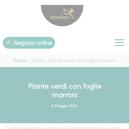
Vai
al
contenuto
Negozio online
Home
Cura
Piante verdi con foglie marroni
Piante verdi con foglie
marroni
8 Maggio 2022
Ti stai chiedendo come mai la tua pianta ha le punte