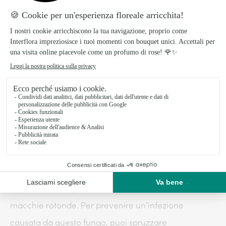
a liberare la pianta dall’acqua in eccesso.
Le altre cause di ingiallimento o di
imbrunimento di
una pianta
sono le malattie. La malattia più comune
è la phytophthora. Si tratta di un fungo che si
sviluppa soprattutto quando la pianta è in giardino
durante periodi di forte umidità. In questo caso,
noterai che anche le radici sono coperte di
marciume. L’aerazione del suolo è la soluzione
migliore per evitare che questo si riproduca. Tra le
altre
malattie che rendono le estremità marroni
, ci
sono l’occhio di pavone, che è caratterizzato da
macchie rotonde. Per prevenire un’infezione
causata da questo fungo, puoi spruzzare