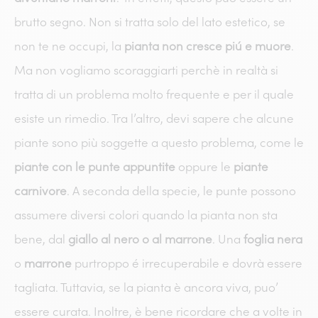
brutto segno. Non si tratta solo del lato estetico, se
non te ne occupi, la
pianta non cresce piú e muore
.
Ma non vogliamo scoraggiarti perchè in realtà si
tratta di un problema molto frequente e per il quale
esiste un rimedio. Tra l’altro, devi sapere che alcune
piante sono più soggette a questo problema, come le
piante con le punte appuntite
oppure le
piante
carnivore
. A seconda della specie, le punte possono
assumere diversi colori quando la pianta non sta
bene, dal
giallo al nero o al marrone
. Una
foglia nera
o
marrone
purtroppo é irrecuperabile e dovrà essere
tagliata. Tuttavia, se la pianta è ancora viva, puo’
essere curata. Inoltre, è bene ricordare che a volte in