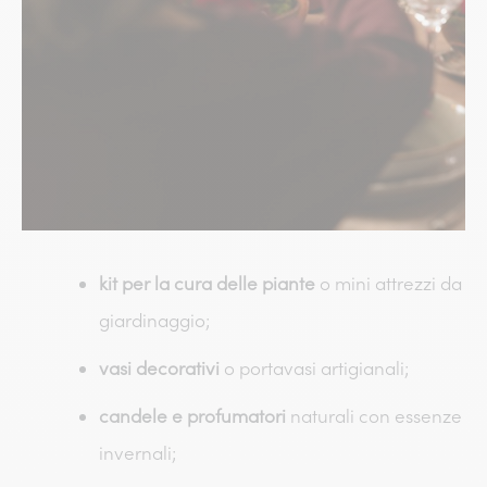
kit per la cura delle piante
o mini attrezzi da
giardinaggio;
vasi decorativi
o portavasi artigianali;
candele e profumatori
naturali con essenze
invernali;