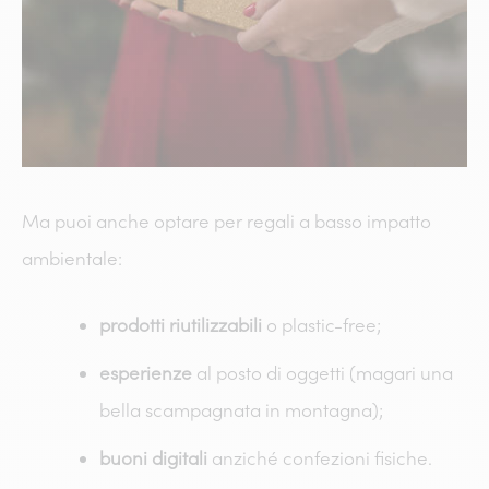
Ma puoi anche optare per regali a basso impatto
ambientale:
prodotti riutilizzabili
o plastic-free;
esperienze
al posto di oggetti (magari una
bella scampagnata in montagna);
buoni digitali
anziché confezioni fisiche.