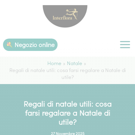
Vai
al
contenuto
Negozio online
Home
Natale
Regali di natale utili: cosa farsi regalare a Natale di
utile?
Regali di natale utili: cosa
farsi regalare a Natale di
utile?
27 Novembre 2025