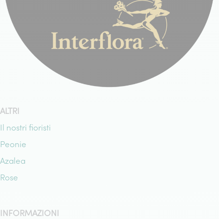
ALTRI
Il nostri fioristi
Peonie
Azalea
Rose
INFORMAZIONI