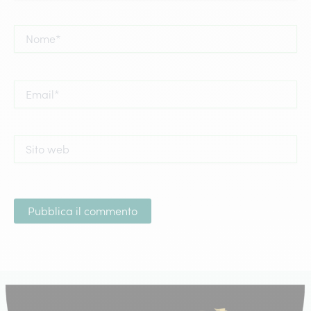
Nome*
Email*
Sito
web