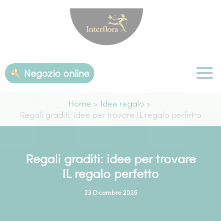
Vai
al
contenuto
Negozio online
Home
Idee regalo
Regali graditi: idee per trovare IL regalo perfetto
Regali graditi: idee per trovare
IL regalo perfetto
23 Dicembre 2025