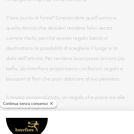
Il loro punto di forza? Sorprendere quell’uomo o
quella donna che desideri rendere felici senza
correre rischi, perché questo regalo lascia al
destinatario la possibilità di scegliere il luogo e la
data dell’attività. Per rendere la sorpresa ancora più
bella, da Interflora proponiamo confezioni regalo e
bouquet di fiori che puoi abbinare al tuo pensiero.
Il regalo personalizzato, un regalo che piace sia alle
donne che agli uomini