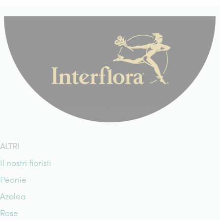
ALTRI
Il nostri fioristi
Peonie
Azalea
Rose