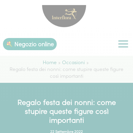
Vai
al
contenuto
Negozio online
Home
Occasioni
Regalo festa dei nonni: come stupire queste figure
così importanti
Regalo festa dei nonni: come
stupire queste figure così
importanti
22 Settembre 2022