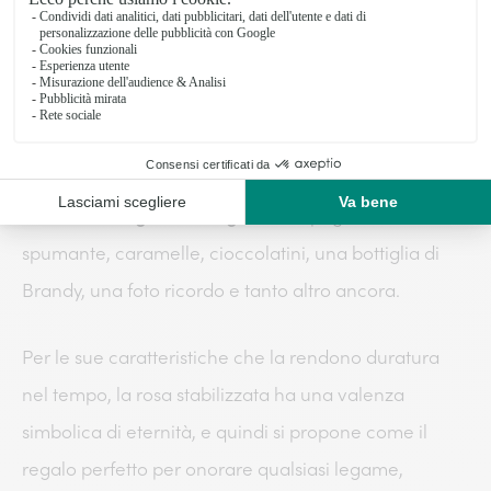
non sbagliare, un mazzo di fiori classico come un
bouquet di rose
dalle tonalità vivaci con un bel
bigliettino o una vostra foto insieme.
Per un
regalo che dura nel tempo
, noi di Interflora
proponiamo la confezione regalo con preziosa
rosa
stabilizzata a gambo lungo
accompagnata da uno
spumante, caramelle, cioccolatini, una bottiglia di
Brandy, una foto ricordo e tanto altro ancora.
Per le sue caratteristiche che la rendono duratura
nel tempo, la rosa stabilizzata ha una valenza
simbolica di eternità, e quindi si propone come il
regalo perfetto per onorare qualsiasi legame,