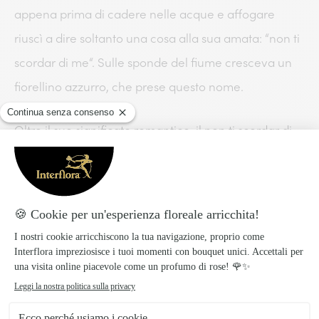
appena prima di cadere nelle acque e affogare
riuscì a dire soltanto una cosa alla sua amata: “non ti
scordar di me“. Sulle sponde del fiume cresceva un
fiorellino azzurro, che prese questo nome.
Oltre il suo significato romantico, il non ti scordar di
me simboleggia gli affetti duraturi e incrollabili, il
ricordo e la memoria dell’amore che si tramanda nel
tempo. Per questo è il fiore perfetto da regalare a
tutti i nonni e le nonne d’Italia.
È possibile perciò chiedere un bouquet di fiori che
ricordi questi bellissimi
fiori dei nonni
oppure, per