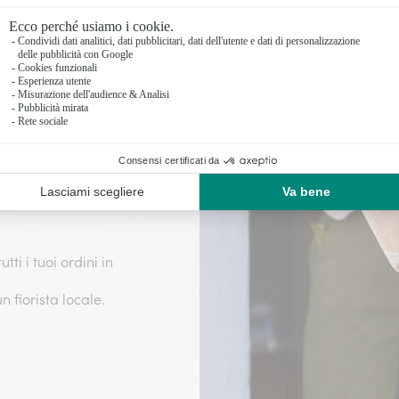
to con cura!
rno stesso della
ettuata direttamente
ti i tuoi ordini in
fiorista locale.