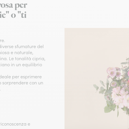
rosa per
e" o "ti
re.
 diverse sfumature del
iosa e naturale,
na. Le tonalità cipria,
ciano in un equilibrio
 ideale per esprimere
o sorprendere con un
.
, riconoscenza e