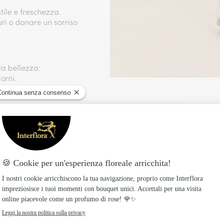
tile e freschezza.
uri o donare un sorriso
la bellezza:
orni.
e sotto acqua
 sole.
di calore o frutta.