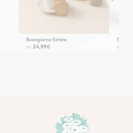
Contenuto 
Buongiorno Estate
Ti amo
24,99€
29,
da
da