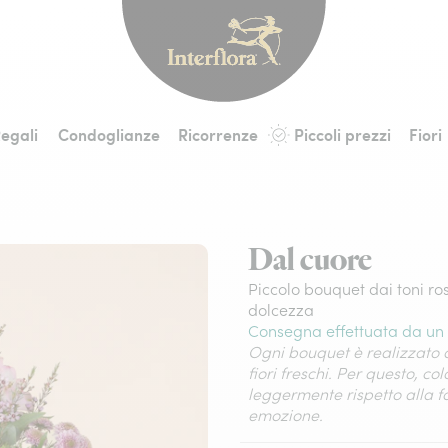
Interflora - fiori a 
egali
Condoglianze
Ricorrenze
Piccoli prezzi
Fiori
Dal cuore
Piccolo bouquet dai toni ro
dolcezza
Consegna effettuata da un 
Ogni bouquet è realizzato a
fiori freschi. Per questo, co
leggermente rispetto alla 
emozione.