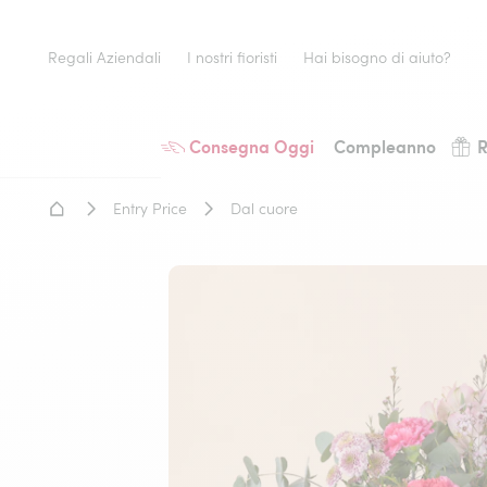
Regali Aziendali
I nostri fioristi
Hai bisogno di aiuto?
Consegna Oggi
Compleanno
R
Home - Fiori a domicilio
Entry Price
Dal cuore