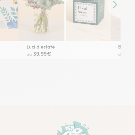
Contenuto 
Luci d'estate
Benvenu
39,99€
34,
da
da