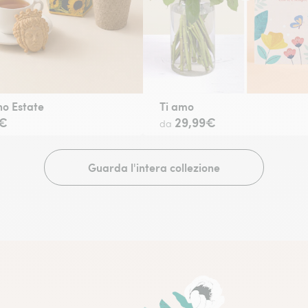
o Estate
Ti amo
9€
29,99€
da
Guarda l'intera collezione