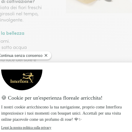
 di coltivazione?
ta dei fiori freschi
girasoli nel tempo,
involgente.
la bellezza
orni.
e sotto acqua
lla luce del sole e
no a frutta o fonti di