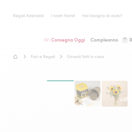
Regali Aziendali
I nostri fioristi
Hai bisogno di aiuto?
Consegna Oggi
Compleanno
R
Home - Fiori a domicilio
Fiori e Regali
Girasoli fatti in casa