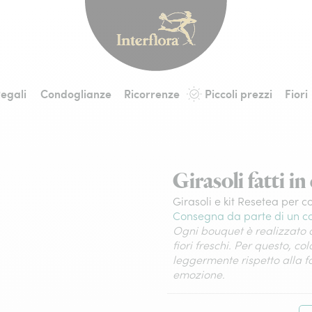
Interflora - fiori a 
egali
Condoglianze
Ricorrenze
Piccoli prezzi
Fiori
Girasoli fatti in
Girasoli e kit Resetea per co
Consegna da parte di un co
Ogni bouquet è realizzato a
fiori freschi. Per questo, co
leggermente rispetto alla 
emozione.