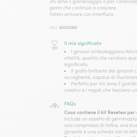
chi ama il giardinaggio o per condivide
gesto che continua a crescere.
Fatelo arrivare con Interflora.
BWD098I
SKU:
Il mio significato
I girasoli simboleggiano felici
vitalità, qualità che rendono que
significato.
Il giallo brillante dei girasoli
accogliente, capace di illuminar
Perfetto per chi ama il giardi
creativi e i regali che lasciano u
FAQs
Cosa contiene il kit Resetea per c
Include un vasetto di germinazi
una compressa di torba, una bus
girasole e una scheda con le istru