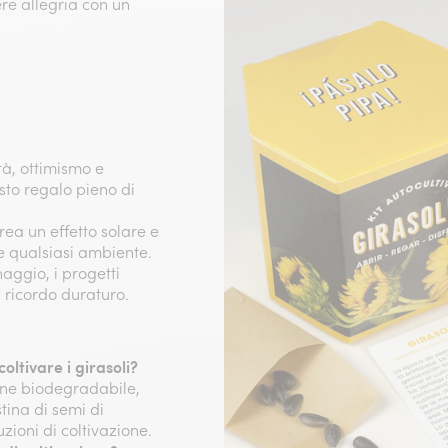
re allegria con un
tà, ottimismo e
sto regalo pieno di
 crea un effetto solare e
e qualsiasi ambiente.
naggio, i progetti
n ricordo duraturo.
oltivare i girasoli?
one biodegradabile,
tina di semi di
zioni di coltivazione.