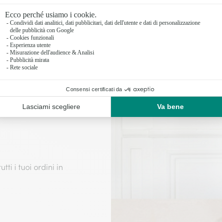
to con cura!
lendore, per questo
sarà ben imballato e
abile, con
ressi accuratamente
e l’ambiente e le
ti i tuoi ordini in