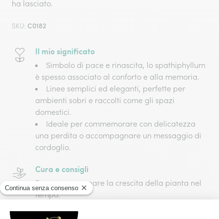
ha lasciato.
C0182
SKU:
Il mio significato
Simbolo di pace e rinascita, lo spathiphyllum
è spesso associato al conforto e alla memoria.
Linee semplici ed eleganti, perfette per
ambienti sobri e raccolti come gli spazi
domestici.
Ideale per commemorare con delicatezza
una perdita o accompagnare un messaggio di
cordoglio.
Cura e consigli
Per accompagnare la crescita della pianta nel
tempo:
Innaffiare solo quando il terreno è asciutto al
tatto.