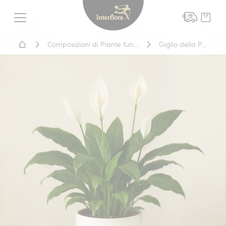
Interflora - fiori a domicil
Menu
Home - Fiori a domicilio
Composizioni di Piante funebri
Giglio della Pace