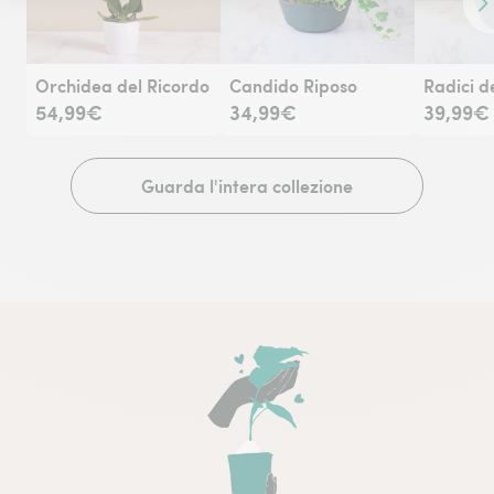
Co
Orchidea del Ricordo
Candido Riposo
Radici d
54,99€
34,99€
39,99€
Guarda l'intera collezione