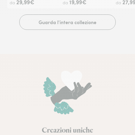
29,99€
19,99€
27,9
da
da
da
Guarda l'intera collezione
Creazioni uniche