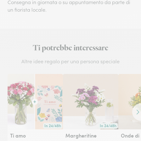
Consegna in giornata o su appuntamento da parte di
un fiorista locale.
Ti potrebbe interessare
Altre idee regalo per una persona speciale
Co
In 24/48h
In 24/48h
Consegna disponibile in 24/48h o in data a tua scelta.
Consegna disponibile in 
Ti amo
Margheritine
Onde di 