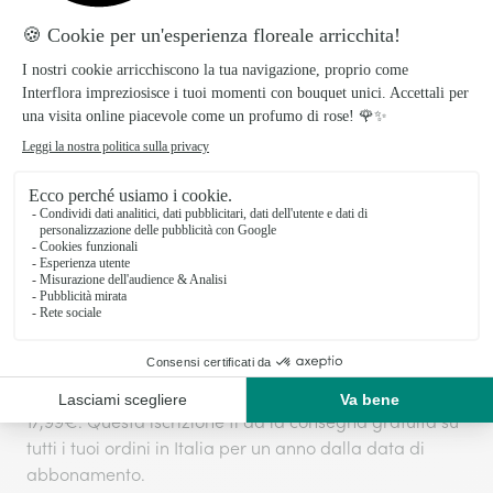
Preparato con amore, consegnato con
cura!
I prodotti Interflora sono preparati e confezionati il
giorno stesso della consegna per garantire la
freschezza dei fiori.
La consegna, in giornata o su appuntamento, viene
effettuata direttamente dai nostri fioristi locali.
Spese di consegna
:
9,99€
o
Interflora + Abbonamento del servizio
:
17,99€. Questa iscrizione ti dà la consegna gratuita su
tutti i tuoi ordini in Italia per un anno dalla data di
abbonamento.