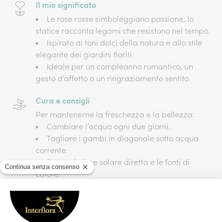
Il mio significato
Le rose rosse simboleggiano passione; lo
statice racconta legami che resistono nel tempo.​
Ispirato ai toni dolci della natura e allo stile
elegante dei giardini fioriti.​
Ideale per un compleanno romantico, un
gesto d'affetto o un ringraziamento sentito.​
Cura e consigli
Per mantenerne la freschezza e la bellezza:​
Cambiare l’acqua ogni due giorni​.
Tagliare i gambi in diagonale sotto acqua
corrente​.
Evitare la luce solare diretta e le fonti di
calore​.
Non posizionarlo vicino a frutta o correnti
d’aria.