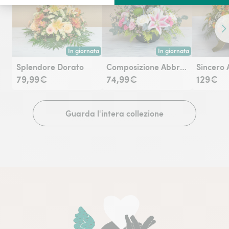
Co
In giornata
In giornata
Consegna disponibile oggi o in data a tua scelta.
Consegna disponibile oggi
Splendore Dorato
Composizione Abbraccio fiorito
Sincero 
79,99€
74,99€
129€
Guarda l'intera collezione