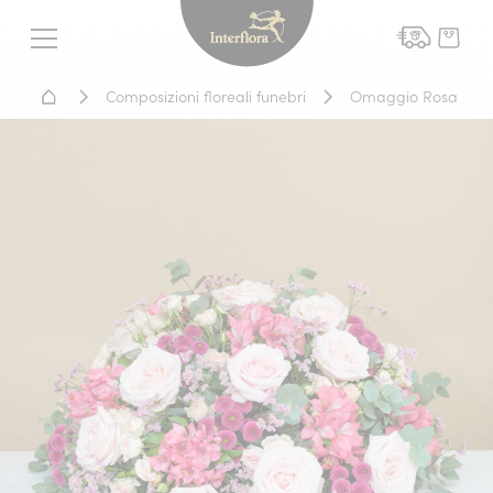
Interflora - fiori a domicil
Menu
Home - Fiori a domicilio
Composizioni floreali funebri
Omaggio Rosa