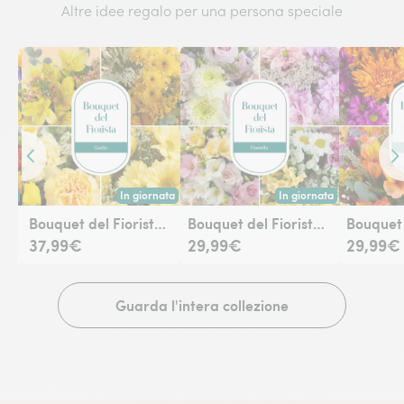
Altre idee regalo per una persona speciale
Contenuto precedente
Co
nata
In giornata
In giornata
a disponibile oggi o in data a tua scelta.
Consegna disponibile oggi o in data a tua scelta.
Consegna disponibile oggi
Bouquet del fiorista con girasoli
Bouquet del Fiorista - Giallo
Bouquet del Fiorista - Toni Pastello
37,99€
29,99€
29,99€
Guarda l'intera collezione