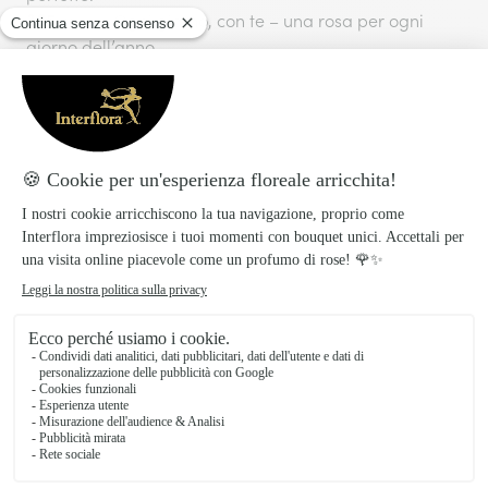
365 rose
– Ogni giorno, con te – una rosa per ogni
giorno dell’anno.
Questo bouquet non include elementi verdi decorativi:
è pensato per mettere in risalto solo l’essenziale, la tua
emozione.
RF015
SKU:
Preparato con amore, consegnato con
cura!
I prodotti Interflora sono preparati e confezionati il
giorno stesso della consegna per garantire la