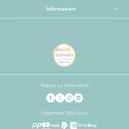
Informazioni
[Ecovadis Gold Badge - Top 
Seguici sui nostri social
Interflora su Facebook
Interflora su X precedentemente Twitter
Interflora su Instagram
Interflora su Linkedin
Pagamenti 100% sicuri!
PostePay
Mastercard
Visa
Paypal
American Express
Google Pay
Apple Pay